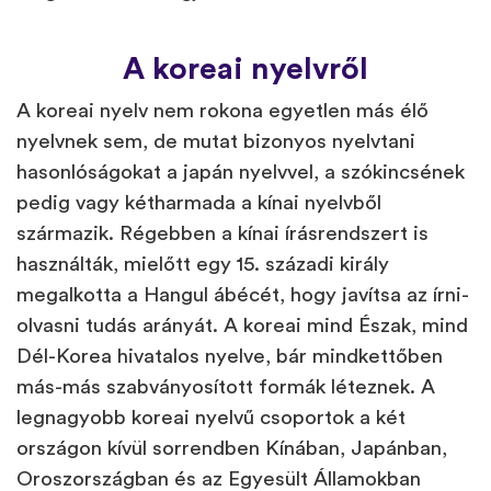
A koreai nyelvről
A koreai nyelv nem rokona egyetlen más élő
nyelvnek sem, de mutat bizonyos nyelvtani
hasonlóságokat a japán nyelvvel, a szókincsének
pedig vagy kétharmada a kínai nyelvből
származik. Régebben a kínai írásrendszert is
használták, mielőtt egy 15. századi király
megalkotta a Hangul ábécét, hogy javítsa az írni-
olvasni tudás arányát. A koreai mind Észak, mind
Dél-Korea hivatalos nyelve, bár mindkettőben
más-más szabványosított formák léteznek. A
legnagyobb koreai nyelvű csoportok a két
országon kívül sorrendben Kínában, Japánban,
Oroszországban és az Egyesült Államokban