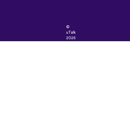
©
uTalk
2026
-
Készült
Londonban
szeretettel
Általános
szerződési
feltételek
|
Adatbiztonság
|
Támogatás
|
Blog
|
Letöltés