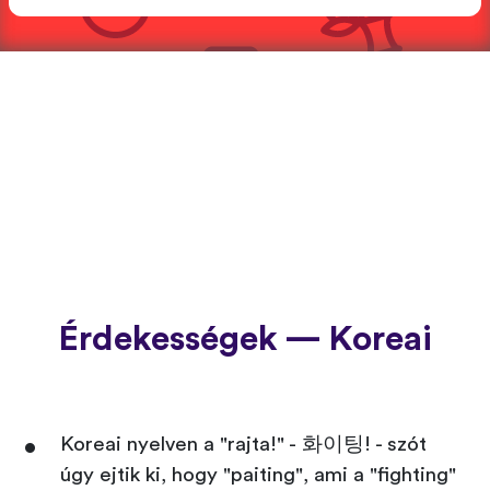
Érdekességek — Koreai
Koreai nyelven a "rajta!" - 화이팅! - szót
úgy ejtik ki, hogy "paiting", ami a "fighting"