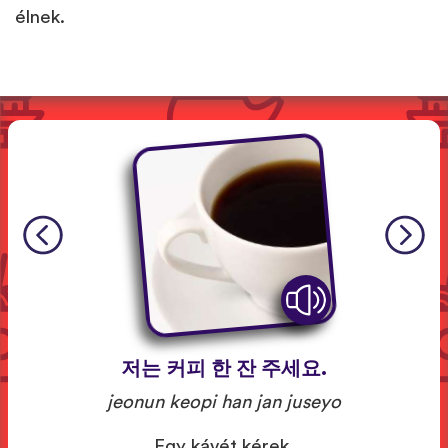
élnek.
저는 커피 한 잔 주세요.
jeonun keopi han jan juseyo
Egy kávét kérek.