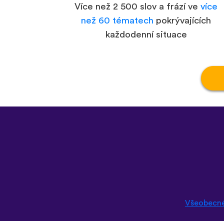
Více než 2 500 slov a frází ve
více
než 60 tématech
pokrývajících
každodenní situace
Všeobecn