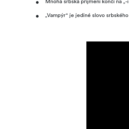
Mnohá srbská příjmení končí na „-
„Vampýr“ je jediné slovo srbského