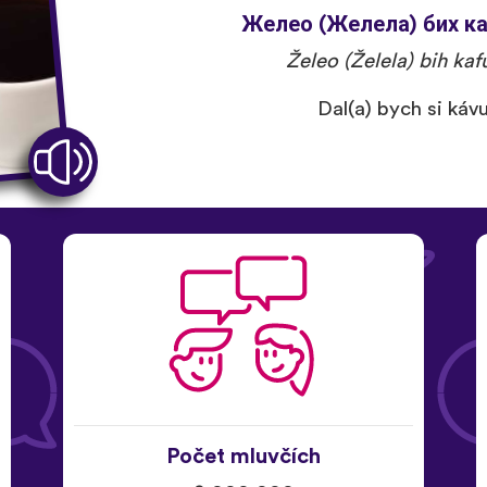
Желео (Желела) бих ка
Želeo (Želela) bih kaf
Dal(a) bych si káv
Počet mluvčích