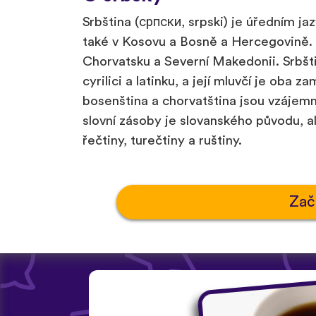
Srbština (српски, srpski) je úředním ja
také v Kosovu a Bosně a Hercegovině. 
Chorvatsku a Severní Makedonii. Srbš
cyrilici a latinku, a její mluvčí je oba z
bosenština a chorvatština jsou vzájem
slovní zásoby je slovanského původu, ale
řečtiny, turečtiny a ruštiny.
Zač