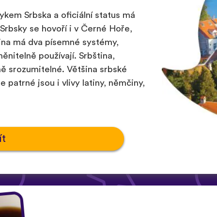
zykem Srbska a oficiální status má
Srbsky se hovoří i v Černé Hoře,
tina má dva písemné systémy,
aměnitelně používají. Srbština,
ně srozumitelné. Většina srbské
 patrné jsou i vlivy latiny, němčiny,
ít