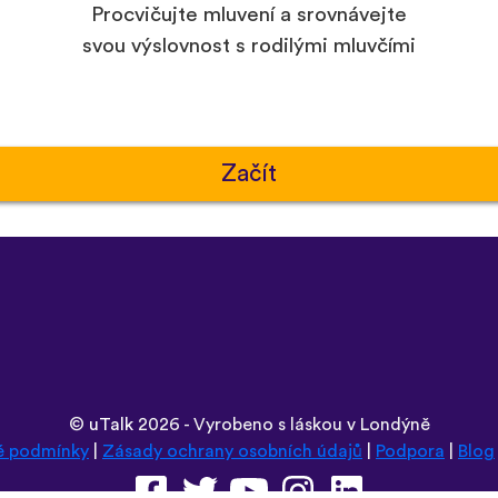
Procvičujte mluvení a srovnávejte
svou výslovnost s rodilými mluvčími
Začít
©
uTalk
2026 - Vyrobeno s láskou v Londýně
é podmínky
|
Zásady ochrany osobních údajů
|
Podpora
|
Blog