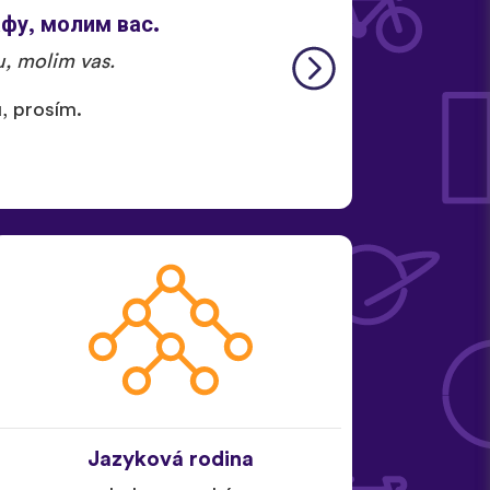
фу, молим вас.
u, molim vas.
u, prosím.
Jazyková rodina