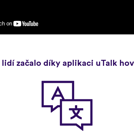
 lidí začalo díky aplikaci uTalk h