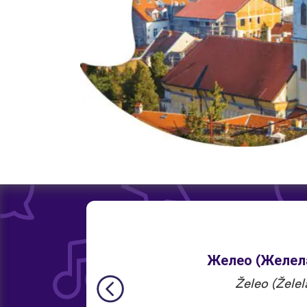
Желео (Желела
Želeo (Želel