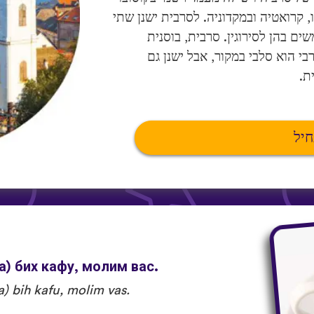
ו, קרואטיה ובמקדוניה. לסרבית ישנן שתי
ים בהן לסירוגין. סרבית, בוסנית
בי הוא סלבי במקור, אבל ישנן גם
ת.
חיל
) бих кафу, молим вас.
a) bih kafu, molim vas.