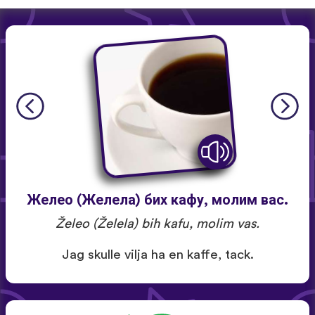
Желео (Желела) бих кафу, молим вас.
Želeo (Želela) bih kafu, molim vas.
Jag skulle vilja ha en kaffe, tack.