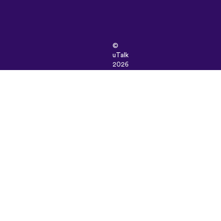
©
uTalk
2026
-
Tillverkad
i
London
med
kärlek
Användarvillkor
|
Integritetspolicy
|
Support
|
Blogg
|
Ladda
ner