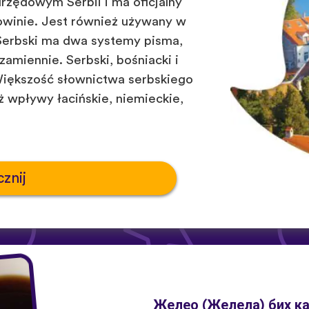
 urzędowym Serbii i ma oficjalny
owinie. Jest również używany w
Serbski ma dwa systemy pisma,
zamiennie. Serbski, bośniacki i
Większość słownictwa serbskiego
ż wpływy łacińskie, niemieckie,
znij
Желео (Желела) бих ка