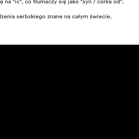
 na "ic", co tłumaczy się jako "syn / córka od".
zenia serbskiego znane na całym świecie.