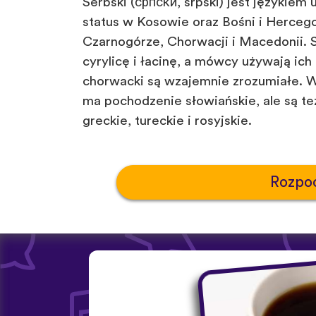
Serbski (српски, srpski) jest językiem
status w Kosowie oraz Bośni i Herceg
Czarnogórze, Chorwacji i Macedonii. 
cyrylicę i łacinę, a mówcy używają ich 
chorwacki są wzajemnie zrozumiałe. 
ma pochodzenie słowiańskie, ale są te
greckie, tureckie i rosyjskie.
Rozpoc