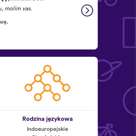
u, molim vas.
wę.
Rodzina językowa
Indoeuropejskie