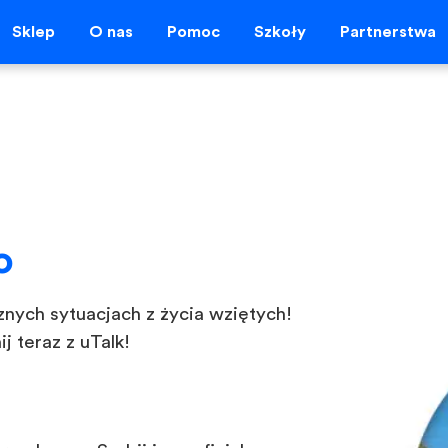
Sklep
O nas
Pomoc
Szkoły
Partnerstwa
o
znych sytuacjach z życia wziętych!
 teraz z uTalk!