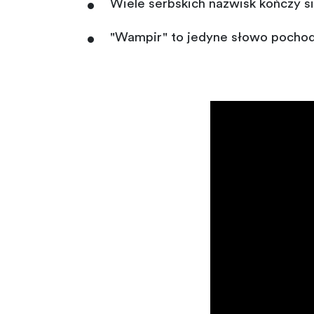
Wiele serbskich nazwisk kończy się
"Wampir" to jedyne słowo pochod