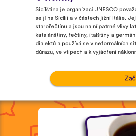
Sicilština je organizací UNESCO považ
se jí na Sicílii a v částech jižní Itálie. 
starořečtinu a jsou na ní patrné vlivy la
katalánštiny, řečtiny, italštiny a germá
dialektů a používá se v neformálních si
důrazu, ve vtipech a k vyjádření náklon
Zač