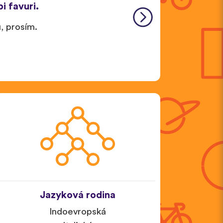
pi favuri.
u, prosím.
Jazyková rodina
Indoevropská