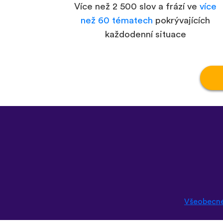
Více než 2 500 slov a frází ve
více
než 60 tématech
pokrývajících
každodenní situace
Všeobecn