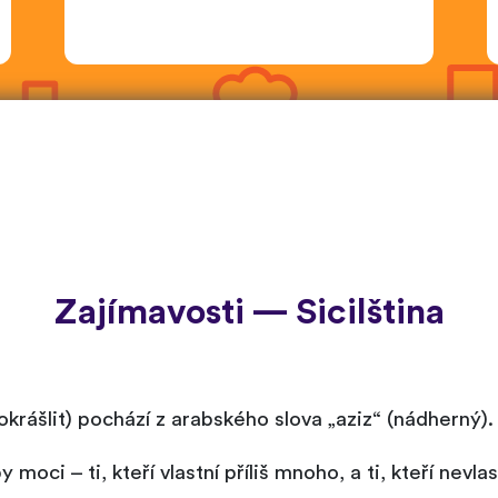
Zajímavosti — Sicilština
/okrášlit) pochází z arabského slova „aziz“ (nádherný).
y moci – ti, kteří vlastní příliš mnoho, a ti, kteří nevla