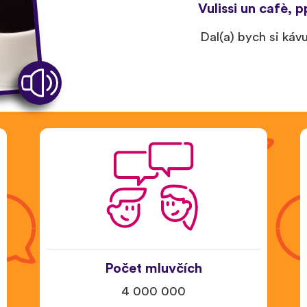
Vulissi un cafè, p
Dal(a) bych si káv
Počet mluvčích
4 000 000