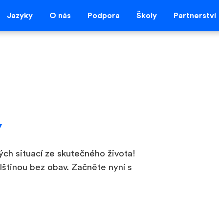
Jazyky
O nás
Podpora
Školy
Partnerství
y
ých situací ze skutečného života!
lštinou bez obav. Začněte nyní s