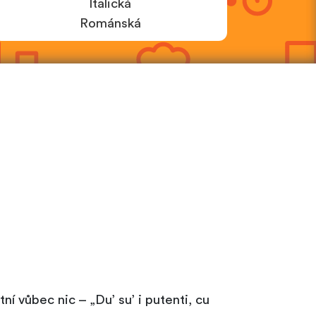
Italická
Románská
stní vůbec nic – „Du’ su’ i putenti, cu