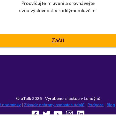
Procvičujte mluvení a srovnávejte
svou výslovnost s rodilými mluvčími
Začít
©
uTalk
2026 - Vyrobeno s láskou v Londýně
é podmínky
|
Zásady ochrany osobních údajů
|
Podpora
|
Blog