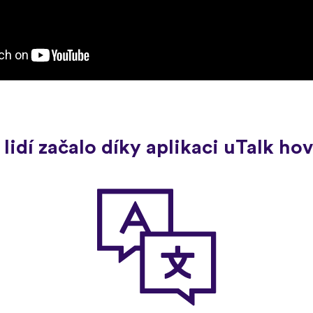
 lidí začalo díky aplikaci uTalk h