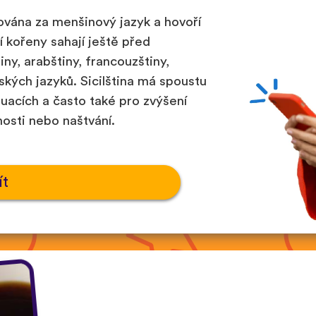
ována za menšinový jazyk a hovoří
Její kořeny sahají ještě před
tiny, arabštiny, francouzštiny,
nských jazyků. Sicilština má spoustu
tuacích a často také pro zvýšení
nosti nebo naštvání.
ít