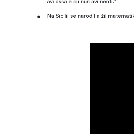
avi assà e cu nun avi nenti.“
Na Sicílii se narodil a žil matema