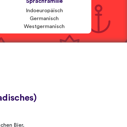
Sprachfamilie
Indoeuropäisch
Germanisch
Westgermanisch
adisches)
schen Bier.