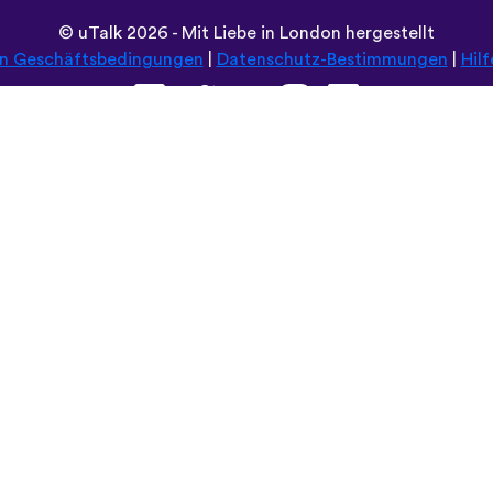
©
uTalk
2026 - Mit Liebe in London hergestellt
en Geschäftsbedingungen
|
Datenschutz-Bestimmungen
|
Hilf
Durchsuche diese Seite in:
Deutsch
Español
Norsk
Dansk
עברית
中文
Polski
Română
한국어
Português do Brasil
Монгол
Azərbaycan dili