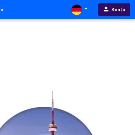
Konto
en