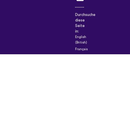
Durchsuche
diese
Seite
in:
English
(British)
Français
Deutsch
Español
Italiano
Русский
Nederlands
Svenska
Norsk
Dansk
Suomi
Magyar
Ελληνικά
Türkçe