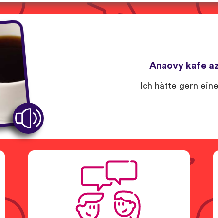
Anaovy kafe az
Ich hätte gern ein