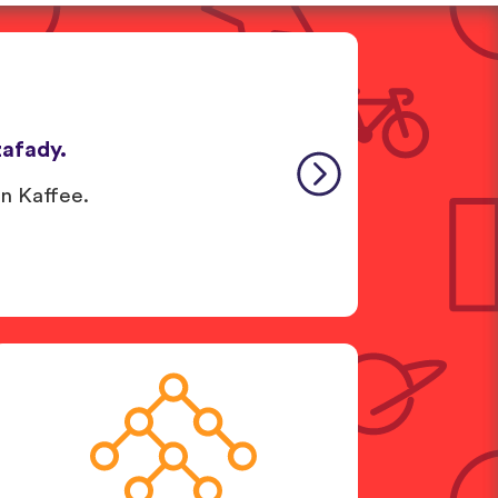
afady.
en Kaffee.