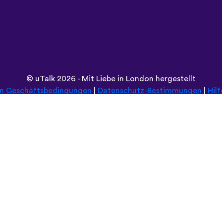
©
uTalk
2026 - Mit Liebe in London hergestellt
en Geschäftsbedingungen
|
Datenschutz-Bestimmungen
|
Hilf
Durchsuche diese Seite in:
Deutsch
Español
Norsk
Dansk
עברית
中文
Polski
Română
한국어
Português do Brasil