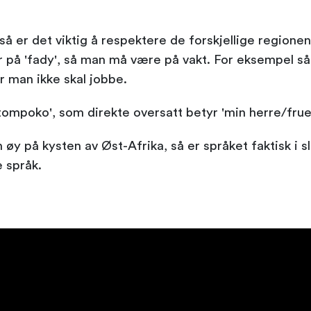
å er det viktig å respektere de forskjellige regionene
er på 'fady', så man må være på vakt. For eksempel så
r man ikke skal jobbe.
'tompoko', som direkte oversatt betyr 'min herre/frue
y på kysten av Øst-Afrika, så er språket faktisk i s
e språk.