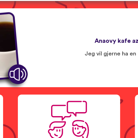
Anaovy kafe az
Jeg vil gjerne ha en 