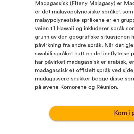
Madagassisk (Fiteny Malagasy) er Mada
er det malayopolynesiske språket som 
malaypolynesiske språkene er en grup
veien til Hawaii og inkluderer språk s
grunn av den geografiske situasjonen h
påvirkning fra andre språk. Når det gje
swahili språket hatt en del innflytels
har påvirket madagassisk er arabisk, e
madagassisk et offisielt språk ved side
madagassere snakker begge disse språ
på øyene Komorene og Réunion.
Kom i 