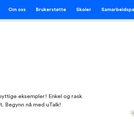
Om oss
Brukerstøtte
Skoler
Samarbeidspa
nyttige eksempler! Enkel og rask
et. Begynn nå med uTalk!