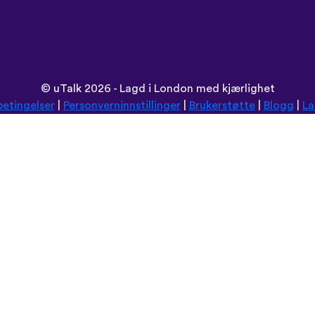
©
uTalk
2026 - Lagd i London med kjærlighet
betingelser
|
Personverninnstillinger
|
Brukerstøtte
|
Blogg
|
La
Les denne nettsiden på:
Deutsch
Español
Norsk
Dansk
עברית
中文
Polski
Română
한국어
Português do Brasil
Монгол
Azərbaycan dili