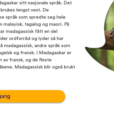
gaskar sitt nasjonale språk. Det
brukes lengst vest. De
pe språk som spredte seg hele
om malayisk, tagalog og maori. På
ar madagassisk fått en del
lder ordforråd og lyder så har
e på madagassisk, andre språk som
ngelsk og fransk. I Madagaskar er
n av fransk, og de fleste
kene. Madagassisk blir også brukt
gang