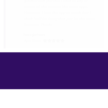
©
uTalk
2026 -
Δημιουργήθηκε στο
Λονδίνο με αγάπη
Όροι & Προϋποθέσεις
|
Πολιτική Απορρήτου
|
Υποστήριξη
|
Blog
|
Λήψη
Περιήγηση στον
ιστότοπο σε:
English
Français
Deutsch
(British)
Español
Italiano
Русский