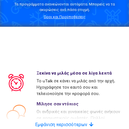
Τα προγράμματα ανανεώνονται αυτόματα. Μπορείς να τα
ακυρώσεις ανά πάσα στιγμή.
Όροι και Προϋποθέσεις
Ξεκίνα να μιλάς μέσα σε λίγα λεπτά
Το uTalk σε κάνει να μιλάς από την αρχή.
Ηχογράφησε τον εαυτό σου και
τελειοποίησε την προφορά σου.
Μίλησε σαν ντόπιος
Οι ανδρικές και γυναικείες φωνές ανήκουν
σε πραγματικούς ομιλητές. Πολλοί
Εμφάνιση περισσότερων
ανταγωνιστές χρησιμοποιούν τεχνητές