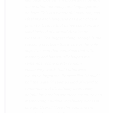
the phrase was spoken by both male and
female speakers, as I sometimes struggle
with hearing/understanding low register
voices. Although it can be a little
disconcerting hearing the recordings of
your own voice (nobody likes the sound of
their own voice), it is really helpful to hear
it played back-to-back with the fluent
pronunciation for comparison and self
critique. I think I'm going to have fun with
this app and look forward to learning a
little (or a lot) of Turkish before my holiday
next summer.
Delilah64
App Store