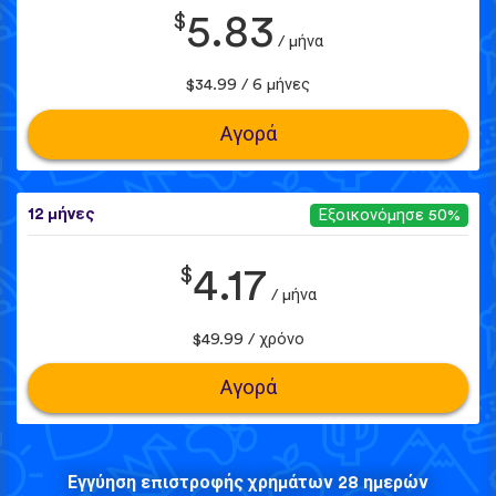
$
5.83
/ μήνα
$34.99 / 6 μήνες
Αγορά
12 μήνες
Εξοικονόμησε 50%
$
4.17
/ μήνα
$49.99 / χρόνο
Αγορά
Εγγύηση επιστροφής χρημάτων 28 ημερών