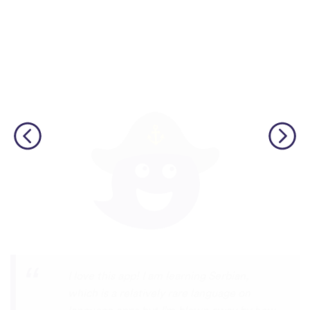
φωνές.
Although I only downloaded the app today,
I'm liking what I have seen, so far. I have
been playing around with it to try to learn
the format and how to navigate around
the app and have found it to be really user
friendly. When listening to the fluent
speakers' pronunciation, I really liked that