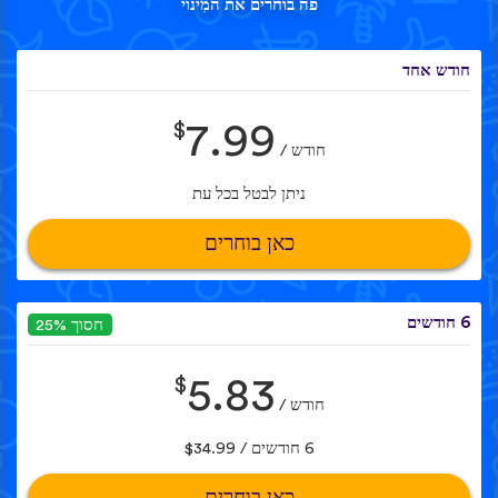
פה בוחרים את המִינוי
חודש אחד
$
7.99
חודש /
ניתן לבטל בכל עת
כאן בוחרים
6 חודשים
חסוך 25%
$
5.83
חודש /
6 חודשים / $34.99