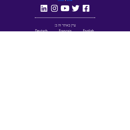
עיין באתר זה ב:
Deutsch
Français
English
(British)
Русский
Italiano
Español
Norsk
Svenska
Nederlands
Magyar
Suomi
Dansk
Ελληνικά
Türkçe
עברית
Čeština
日本語
中文
Polski
Български
Slovenčina
Română
فارسی
Bahasa
(ایران)
Indonesia
한국어
Tiếng
ไทย
Việt
Português
Українська
العربية
do Brasil
الرسمية
الحديثة
Azərbaycan
Монгол