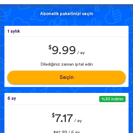
Abonelik paketinizi seçin
1 aylık
$
9.99
/ ay
Dilediğiniz zaman iptal edin
Seçin
6 ay
%30 indirim
$
7.17
/ ay
$42.99 / 6 ay