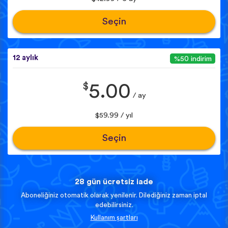
Seçin
12 aylık
%50 indirim
$
5.00
/ ay
$59.99 / yıl
Seçin
28 gün ücretsiz iade
Aboneliğiniz otomatik olarak yenilenir. Dilediğiniz zaman iptal
edebilirsiniz.
Kullanım şartları