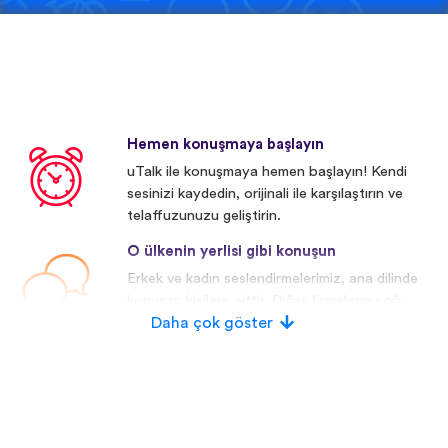
Hemen konuşmaya başlayın
uTalk ile konuşmaya hemen başlayın! Kendi
sesinizi kaydedin, orijinali ile karşılaştırın ve
telaffuzunuzu geliştirin.
O ülkenin yerlisi gibi konuşun
Erkek ve kadın seslendirmelerimiz, ana dilinde
konuşan kişilere aittir. Diğer firmaların çoğu
yapay/dijital seslendirmeler kullanmaktadır.
Daha çok göster