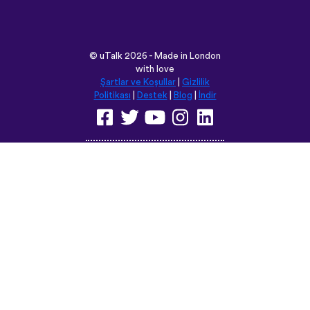
©
uTalk
2026 - Made in London
with love
Şartlar ve Koşullar
|
Gizlilik
Politikası
|
Destek
|
Blog
|
İndir
Bu siteyi aşağıdaki dillere
çevirebilirsiniz:
English
Français
Deutsch
(British)
Español
Italiano
Русский
Nederlands
Svenska
Norsk
Dansk
Suomi
Magyar
Ελληνικά
Türkçe
עברית
中文
日本語
Čeština
Slovenčina
Български
Polski
Română
فارسی
Bahasa