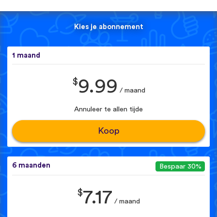
Kies je abonnement
1 maand
$
9.99
/ maand
Annuleer te allen tijde
Koop
6 maanden
Bespaar 30%
$
7.17
/ maand