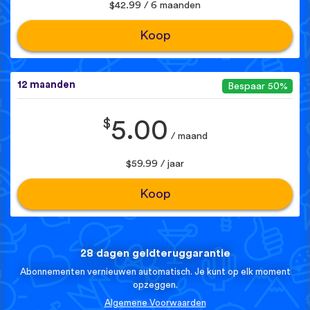
$42.99 / 6 maanden
Koop
12 maanden
Bespaar 50%
$
5.00
/ maand
$59.99 / jaar
Koop
28 dagen geldteruggarantie
Abonnementen vernieuwen automatisch. Je kunt op elk moment
opzeggen.
Algemene Voorwaarden