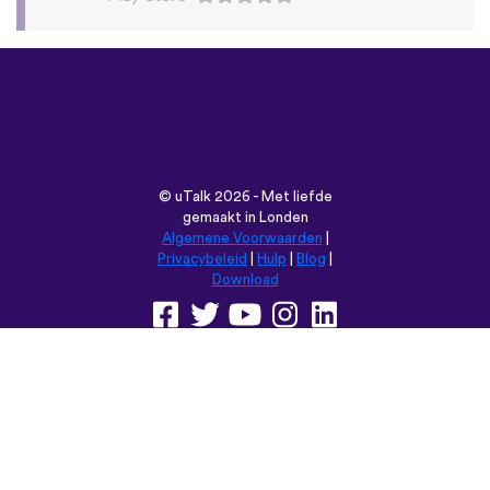
©
uTalk
2026 - Met liefde
gemaakt in Londen
Algemene Voorwaarden
|
Privacybeleid
|
Hulp
|
Blog
|
Download
Browse deze website in:
English
Français
Deutsch
(British)
Español
Italiano
Русский
Nederlands
Svenska
Norsk
Dansk
Suomi
Magyar
Ελληνικά
Türkçe
עברית
中文
日本語
Čeština
Slovenčina
Български
Polski
Română
فارسی
Bahasa
(ایران)
Indonesia
ไทย
Tiếng
한국어