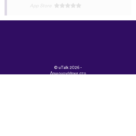
©
uTalk
2026 -
Δημιουργήθηκε στο
Λονδίνο με αγάπη
Όροι & Προϋποθέσεις
|
Πολιτική Απορρήτου
|
Υποστήριξη
|
Blog
|
Λήψη
Περιήγηση στον
ιστότοπο σε:
English
Français
Deutsch
(British)
Español
Italiano
Русский
Nederlands
Svenska
Norsk
Dansk
Suomi
Magyar