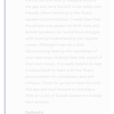
So many languages makes me so happy
because of you, I’ll be able to learn
Lingala, Yoruba , Zulu , Xhosa !!! Thank
you x10000000 ! And your games are very
interactive, fun and the vocabulary words
that you suggest offer a great virtual
immersion / introduction to the language
:) perfect for beginners!!! Ps: Are you
planing to add Ewe , Fon and Akan in the
future?
😍
😍
😍
they are the official
languages of Benin, Togo and Ghana :D
Thanks
🙏
😊
Sunshiiiine_004
App Store