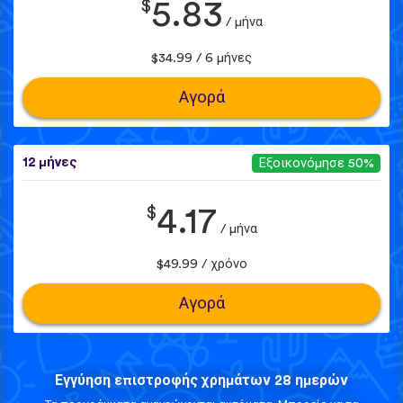
$
5.83
/ μήνα
$34.99 / 6 μήνες
Αγορά
12 μήνες
Εξοικονόμησε 50%
$
4.17
/ μήνα
$49.99 / χρόνο
Αγορά
Εγγύηση επιστροφής χρημάτων 28 ημερών