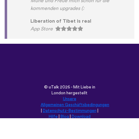
Mühe und Freue mich schon für die
kommenden upgrades (:
Liberation of Tibet is real
App Store
©
uTalk
2026 - Mit Liebe in
London hergestellt
Unsere
Allgemeinen Geschäftsbedingungen
|
Datenschutz-Bestimmungen
|
Hilfe
|
Blog
|
Download