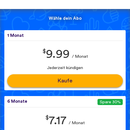
Wähle dein Abo
1 Monat
$
9.99
/ Monat
Jederzeit kündigen
Kaufe
6 Monate
Spare 30%
$
7.17
/ Monat