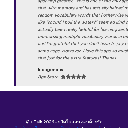
speaking practice - this is one of the only a
that with memory and has actually helped
random vocabulary words that I otherwise w
like “should I boil the water?” seemed kind 
actually been really helpful for learning sen
memorizing multiple vocabulary words in one 
and I’m grateful that you don’t have to pay to
some apps. However, I love this app so much t
that just for the extra features! Thanks
lexogenous
App Store
©
uTalk
2026 - ผลิตในลอนดอนด้วยรัก