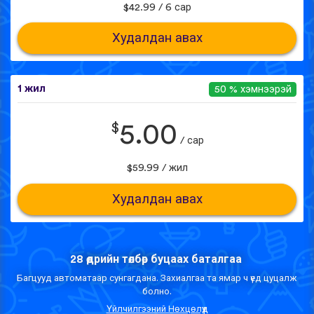
$42.99 / 6 сар
Худалдан авах
1 жил
50 % хэмнээрэй
$
5.00
/ сар
$59.99 / жил
Худалдан авах
28 өдрийн төлбөр буцаах баталгаа
Багцууд автоматаар сунгагдана. Захиалгаа та ямар ч үед цуцалж
болно.
Үйлчилгээний Нөхцөлүүд