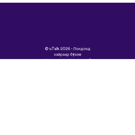
©
uTalk
2026 - Лондонд
хайраар бүтээв
Үйлчилгээний Нөхцөлүүд
|
Нууцлалын Бодлого
|
Тусламж
|
Блог
|
Татаж
авах&nbsp;
Энэ сайтыг өөр хэлээр
үзнэ үү:
English
Français
Deutsch
(British)
Español
Italiano
Русский
Nederlands
Svenska
Norsk
Dansk
Suomi
Magyar
Ελληνικά
Türkçe
עברית
中文
日本語
Čeština
Slovenčina
Български
Polski