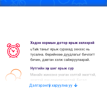
Хэдэн хормын дотор ярьж эхлээрэй
uTalk таныг ярьж сурахад эхнээс нь
тусална. Өөрийнхөө дуудлагыг бичлэгт
бичин, давтан хэлж сайжруулаарай.
Нутгийн хүн шиг ярьж сур
Манайх жинхэнэ унаган хэлтэй эмэгтэй,
эрэгтэй дуу оруулагчидтай. Бусад
Дэлгэрэнгүй харуулна уу
өрсөлдөгчид хиймэл дуу хоолой
хэрэглэдэг.