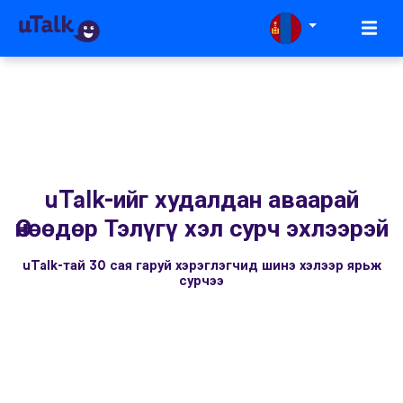
uTalk-ийг худалдан аваарай
Өнөөдөр Тэлүгү хэл сурч эхлээрэй
uTalk-тай 30 сая гаруй хэрэглэгчид шинэ хэлээр ярьж
сурчээ