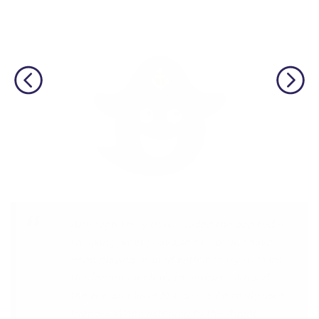
I’m SOOOOO grateful, you are literally
the only app who has SO MANY African
languages !!!!! I recently took a DNA test
and I really want to reconnect with my
African roots and it’s so hard to find
African languages other than Swahili on
the internet and the resources aren’t
easily accessible… the fact that you have
So many languages makes me so happy
because of you, I’ll be able to learn
Lingala, Yoruba , Zulu , Xhosa !!! Thank