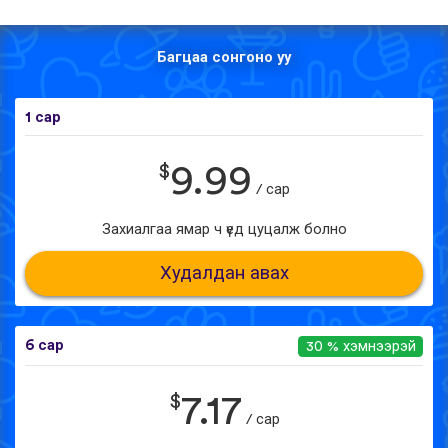
Багцаа сонгоно уу
1 сар
$
9.99
/ сар
Захиалгаа ямар ч үед цуцалж болно
Худалдан авах
6 сар
30 % хэмнээрэй
$
7.17
/ сар