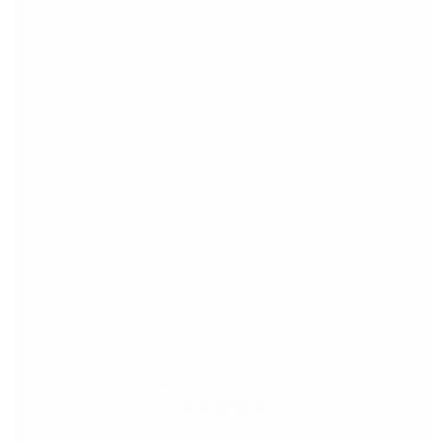
you x10000000 ! And your games are very
interactive, fun and the vocabulary words
that you suggest offer a great virtual
immersion / introduction to the language
:) perfect for beginners!!! Ps: Are you
planing to add Ewe , Fon and Akan in the
future?
😍
😍
😍
they are the official
languages of Benin, Togo and Ghana :D
Thanks
🙏
😊
Sunshiiiine_004
App Store