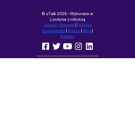
©
uTalk
2026 - Wykonane w
Londynie z miłością
Zasady i Warunki
|
Polityka
prywatności
|
Pomoc
|
Blog
|
Pobierz
Przeglądaj tę witrynę w:
English
Français
Deutsch
(British)
Español
Italiano
Русский
Nederlands
Svenska
Norsk
Dansk
Suomi
Magyar
Ελληνικά
Türkçe
עברית
中文
日本語
Čeština
Slovenčina
Български
Polski
Română
فارسی
Bahasa
(ایران)
Indonesia