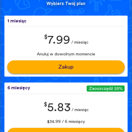
Wybierz Twój plan
1 miesiąc
$
7.99
/ miesiąc
Anuluj w dowolnym momencie
Zakup
6 miesięcy
Zaoszczędź 25%
$
5.83
/ miesiąc
$34.99 / 6 miesięcy