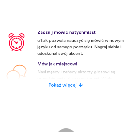
Zacznij mówić natychmiast
uTalk pozwala nauczyć się mówić w nowym
języku od samego początku. Nagraj siebie i
udoskonal swój akcent.
Mów jak miejscowi
Nasi męscy i żeńscy aktorzy głosowi są
prawdziwymi native speakerami. Wielu
konkurentów używa sztucznych głosów.
Pokaż więcej