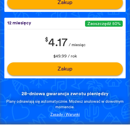
Zakup
12 miesięcy
Zaoszczędź 50%
$
4.17
/ miesiąc
$49.99 / rok
Zakup
28-dniowa gwarancja zwrotu pieniędzy
Plany odnawiają się automatycznie. Możesz anulować w dowolnym
momencie.
Zasady i Warunki