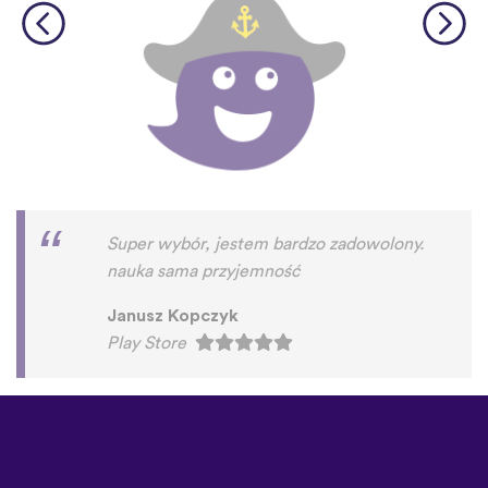
Super wybór, jestem bardzo zadowolony.
nauka sama przyjemność
Janusz Kopczyk
Play Store