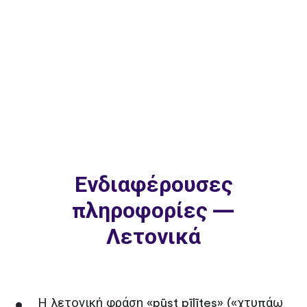
Ενδιαφέρουσες
πληροφορίες —
Λετονικά
Η λετονική φράση «pūst pīlītes» («χτυπάω