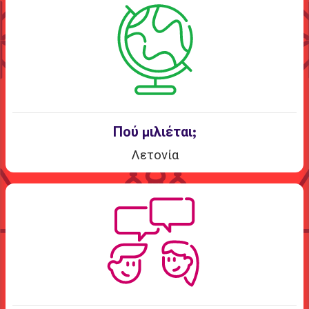
Πού μιλιέται;
Λετονία