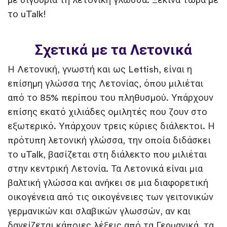
με σιγουριά τη λετονική γλώσσα. Ξεκίνα τώρα με
το uTalk!
Σχετικά με τα Λετονικά
Η Λετονική, γνωστή και ως Lettish, είναι η
επίσημη γλώσσα της Λετονίας, όπου μιλιέται
από το 85% περίπου του πληθυσμού. Υπάρχουν
επίσης εκατό χιλιάδες ομιλητές που ζουν στο
εξωτερικό. Υπάρχουν τρεις κύριες διάλεκτοι. Η
πρότυπη λετονική γλώσσα, την οποία διδάσκει
το uTalk, βασίζεται στη διάλεκτο που μιλιέται
στην κεντρική Λετονία. Τα Λετονικά είναι μια
βαλτική γλώσσα και ανήκει σε μια διαφορετική
οικογένεια από τις οικογένειες των γειτονικών
γερμανικών και σλαβικών γλωσσών, αν και
δανείζεται κάποιες λέξεις από τα Γερμανικά, τα