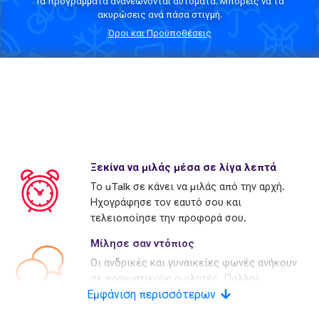
Τα προγράμματα ανανεώνονται αυτόματα. Μπορείς να τα
ακυρώσεις ανά πάσα στιγμή.
Όροι και Προϋποθέσεις
Ξεκίνα να μιλάς μέσα σε λίγα λεπτά
Το uTalk σε κάνει να μιλάς από την αρχή.
Ηχογράφησε τον εαυτό σου και
τελειοποίησε την προφορά σου.
Μίλησε σαν ντόπιος
Οι ανδρικές και γυναικείες φωνές ανήκουν
σε πραγματικούς ομιλητές. Πολλοί
Εμφάνιση περισσότερων
ανταγωνιστές χρησιμοποιούν τεχνητές
φωνές.