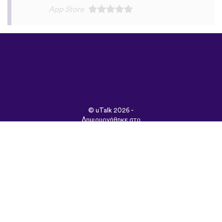
©
uTalk
2026 -
Δημιουργήθηκε στο
Λονδίνο με αγάπη
Όροι & Προϋποθέσεις
|
Πολιτική Απορρήτου
|
Υποστήριξη
|
Blog
|
Λήψη
Περιήγηση στον
ιστότοπο σε:
English
Français
Deutsch
(British)
Español
Italiano
Русский
Nederlands
Svenska
Norsk
Dansk
Suomi
Magyar