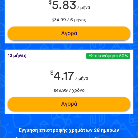
$
5.83
/ μήνα
$34.99 / 6 μήνες
Αγορά
12 μήνες
Εξοικονόμησε 50%
$
4.17
/ μήνα
$49.99 / χρόνο
Αγορά
Εγγύηση επιστροφής χρημάτων 28 ημερών