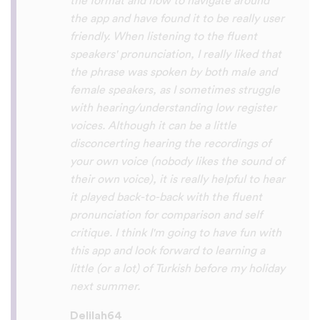
So many languages makes me so happy
because of you, I’ll be able to learn
Lingala, Yoruba , Zulu , Xhosa !!! Thank
you x10000000 ! And your games are very
interactive, fun and the vocabulary words
that you suggest offer a great virtual
immersion / introduction to the language
:) perfect for beginners!!! Ps: Are you
planing to add Ewe , Fon and Akan in the
future?
😍
😍
😍
they are the official
languages of Benin, Togo and Ghana :D
Thanks
🙏
😊
Sunshiiiine_004
App Store