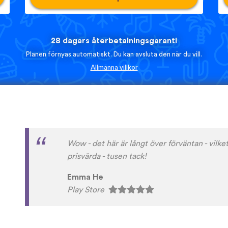
28 dagars återbetalningsgaranti
Planen förnyas automatiskt. Du kan avsluta den när du vill.
Allmänna villkor
Lätt att komma igång och kul att använda.
Victor Gamalan
Play Store