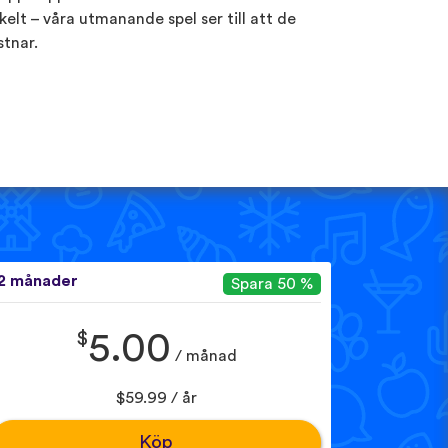
kelt – våra utmanande spel ser till att de
stnar.
2 månader
Spara 50 %
$
5.00
/ månad
$59.99 / år
Köp