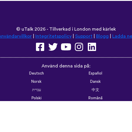
©
uTalk
2026 - Tillverkad i London med kärlek
Användarvillkor
|
Integritetspolicy
|
Support
|
Blogg
|
Ladda ne
Använd denna sida på:
Deutsch
Español
Norsk
Dansk
עברית
中文
Polski
Română
한국어
Português do Brasil
Монгол
Azərbaycan dili