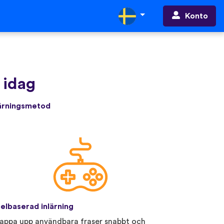
Konto
a idag
lärningsmetod
elbaserad inlärning
appa upp användbara fraser snabbt och