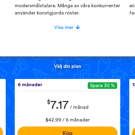
modersmålstalare. Många av våra konkurrenter
en
använder konstgjorda röster.
fa
Visa mer
Välj din plan
6 månader
1
Spara 30 %
$
7.17
/ månad
$42.99 / 6 månader
Köp