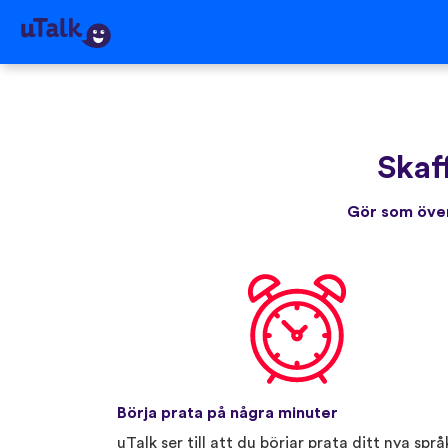
Skaf
Gör som över
Börja prata på några minuter
uTalk ser till att du börjar prata ditt nya språ