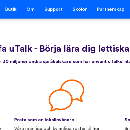
Butik
Om
Support
Skolor
Partnerskap
fa uTalk
-
Börja lära dig lettisk
 30 miljoner andra språkälskare som har använt uTalks in
Prata som en lokalinvånare
Sp
k
Våra manliga och kvinnliga röster tillhör
Sn