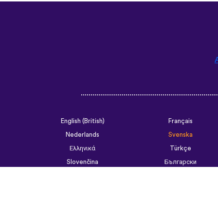
English (British)
Français
Nederlands
Svenska
Ελληνικά
Türkçe
Slovenčina
Български
ไทย
Tiếng Việt