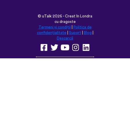
©
uTalk
2026 - Creat în Londra
cu dragoste
Termeni și condiții
|
Politica de
confidențialitate
|
Suport
|
Blog
|
Descarcă
Navighează pe acest site în:
English
Français
Deutsch
(British)
Español
Italiano
Русский
Nederlands
Svenska
Norsk
Dansk
Suomi
Magyar
Ελληνικά
Türkçe
עברית
中文
日本語
Čeština
Slovenčina
Български
Polski
Română
فارسی
Bahasa
(ایران)
Indonesia