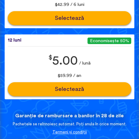
$42.99 / 6 luni
Selectează
12 luni
Economisește 50%
$
5.00
/ lună
$59.99 / an
Selectează
Garanție de rambursare a banilor în 28 de zile
Pachetele se reînnoiesc automat. Poți anula în orice moment.
Termeni și condiții