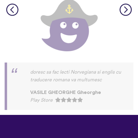
doresc sa fac lecti Norvegiana si englis cu
traducere romana va multumesc
VASILE GHEORGHE Gheorghe
Play Store