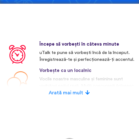
Începe să vorbești în câteva minute
uTalk te pune să vorbești încă de la început.
Înregistrează-te și perfecționează-ți accentul.
Vorbește ca un localnic
Vocile noastre masculine și feminine sunt
vorbitori nativi reali. Mulți concurenți folosesc
voci artificiale.
Arată mai mult