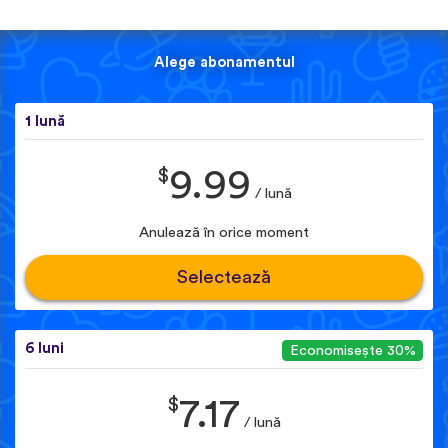
Alege abonamentul
1 lună
$
9.99
/ lună
Anulează în orice moment
Selectează
6 luni
Economisește 30%
$
7.17
/ lună