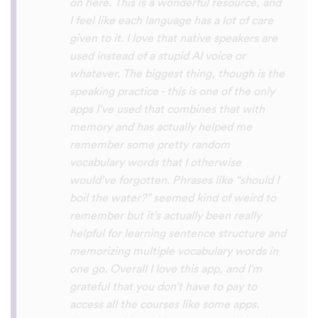
with hearing/understanding low register
voices. Although it can be a little
disconcerting hearing the recordings of
your own voice (nobody likes the sound of
their own voice), it is really helpful to hear
it played back-to-back with the fluent
pronunciation for comparison and self
critique. I think I'm going to have fun with
this app and look forward to learning a
little (or a lot) of Turkish before my holiday
next summer.
Delilah64
App Store