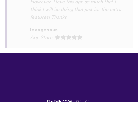
©
uTalk
2026 - ロンドン
で開発されました
取引条件
|
プライバシポ
リシー
|
サポート
|
ブロ
グ
|
ダウンロード
言語：
English
Français
Deutsch
(British)
Español
Italiano
Русский
Nederlands
Svenska
Norsk
Dansk
Suomi
Magyar
Ελληνικά
Türkçe
עברית
中文
日本
Čeština