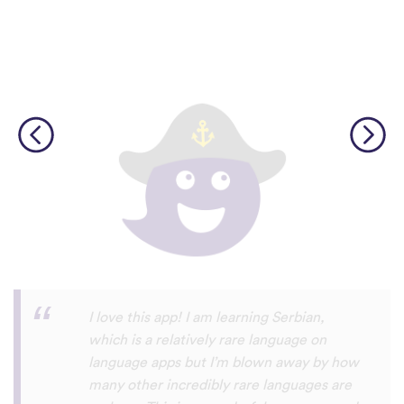
Although I only downloaded the app today,
I'm liking what I have seen, so far. I have
been playing around with it to try to learn
the format and how to navigate around
the app and have found it to be really user
friendly. When listening to the fluent
speakers' pronunciation, I really liked that
the phrase was spoken by both male and
female speakers, as I sometimes struggle