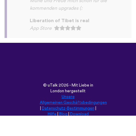
©
uTalk
2026 - Mit Liebe in
London hergestellt
Unsere
Allgemeinen Geschäftsbedingungen
|
Datenschutz-Bestimmungen
|
Hilfe
|
Blog
|
Download
Durchsuche diese Seite in:
English
Français
Deutsch
(British)
Español
Italiano
Русский
Nederlands
Svenska
Norsk
Dansk
Suomi
Magyar
Ελληνικά
Türkçe
עברית
中文
日本語
Čeština
Slovenčina
Български
Polski
Română
فارسی
Bahasa
(ایران)
Indonesia