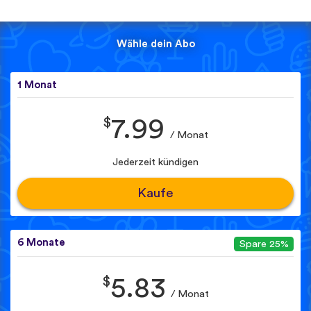
Wähle dein Abo
1 Monat
$
7.99
/ Monat
Jederzeit kündigen
Kaufe
6 Monate
Spare 25%
$
5.83
/ Monat