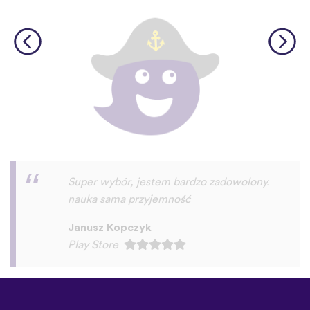
Super aplikacja!
Rafał Wichary
Play Store
©
uTalk
2026 - Wykonane w
Londynie z miłością
Zasady i Warunki
|
Polityka
prywatności
|
Pomoc
|
Blog
|