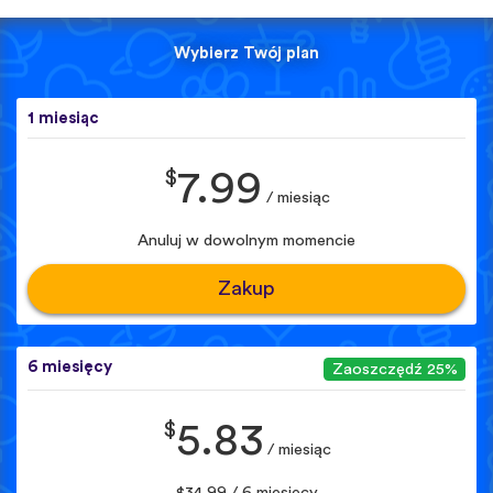
Wybierz Twój plan
1 miesiąc
$
7.99
/ miesiąc
Anuluj w dowolnym momencie
Zakup
6 miesięcy
Zaoszczędź 25%
$
5.83
/ miesiąc
$34.99 / 6 miesięcy