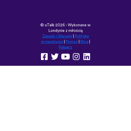
Pobierz
Przeglądaj tę witrynę w:
English
Français
Deutsch
(British)
Español
Italiano
Русский
Nederlands
Svenska
Norsk
Dansk
Suomi
Magyar
Ελληνικά
Türkçe
עברית
中文
日本語
Čeština
Slovenčina
Български
Polski
Română
فارسی
Bahasa
(ایران)
Indonesia
ไทย
Tiếng
한국어
Việt
Português
Українська
العربية
do Brasil
الرسمية
الحديثة
Монгол
Azərbaycan