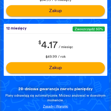
Zakup
12 miesięcy
Zaoszczędź 50%
$
4.17
/ miesiąc
$49.99 / rok
Zakup
28-dniowa gwarancja zwrotu pieniędzy
Plany odnawiają się automatycznie. Możesz anulować w dowolnym
momencie.
Zasady i Warunki