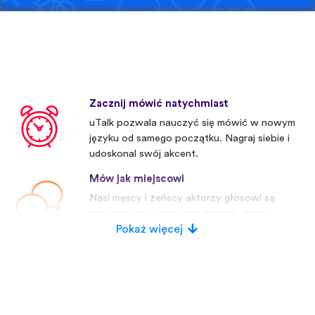
Zacznij mówić natychmiast
uTalk pozwala nauczyć się mówić w nowym
języku od samego początku. Nagraj siebie i
udoskonal swój akcent.
Mów jak miejscowi
Nasi męscy i żeńscy aktorzy głosowi są
prawdziwymi native speakerami. Wielu
konkurentów używa sztucznych głosów.
Pokaż więcej