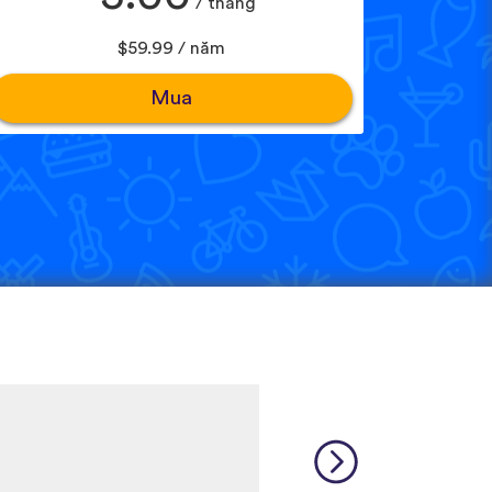
/ tháng
$59.99 / năm
Mua
is a relatively rare language
 many other incredibly rare
source, and I feel like each