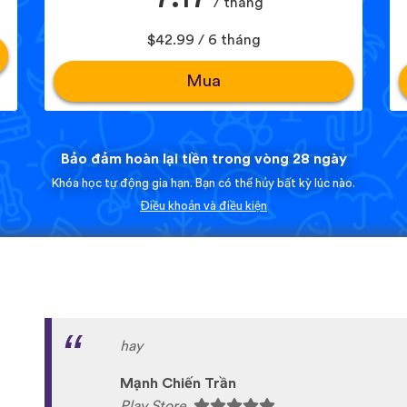
/ tháng
$42.99 / 6 tháng
Mua
Bảo đảm hoàn lại tiền trong vòng 28 ngày
Khóa học tự động gia hạn. Bạn có thể hủy bất kỳ lúc nào.
Điều khoản và điều kiện
I love this app! I am learning Serbian, which 
on language apps but I’m blown away by how
languages are on here. This is a wonderful re