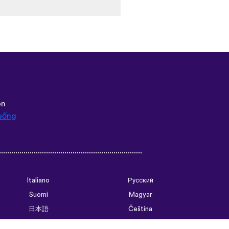
 that native speakers are used
 biggest thing, though is the
pps I’ve used that combines
 me remember some pretty
ould’ve forgotten. Phrases
of weird to remember but it’s
tence structure and
go. Overall I love this app,
 access all the courses like
hat I think I will be doing