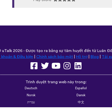
language has a lot of care given to it. I love
instead of a stupid AI voice or whatever. The
speaking practice - this is one of the only a
that with memory and has actually helped
random vocabulary words that I otherwise w
like “should I boil the water?” seemed kind 
actually been really helpful for learning sen
memorizing multiple vocabulary words in one 
and I’m grateful that you don’t have to pay to
some apps. However, I love this app so much t
that just for the extra features! Thanks
lexogenous
App Store