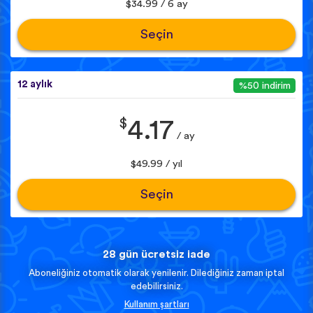
$34.99 / 6 ay
Seçin
12 aylık
%50 indirim
$
4.17
/ ay
$49.99 / yıl
Seçin
28 gün ücretsiz iade
Aboneliğiniz otomatik olarak yenilenir. Dilediğiniz zaman iptal
edebilirsiniz.
Kullanım şartları