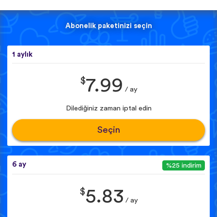
Abonelik paketinizi seçin
1 aylık
$
7.99
/ ay
Dilediğiniz zaman iptal edin
Seçin
6 ay
%25 indirim
$
5.83
/ ay