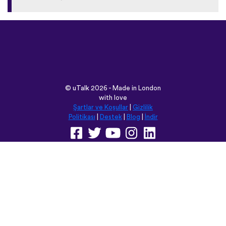
©
uTalk
2026 - Made in London
with love
Şartlar ve Koşullar
|
Gizlilik
Politikası
|
Destek
|
Blog
|
İndir
Bu siteyi aşağıdaki dillere
çevirebilirsiniz:
English
Français
Deutsch
(British)
Español
Italiano
Русский
Nederlands
Svenska
Norsk