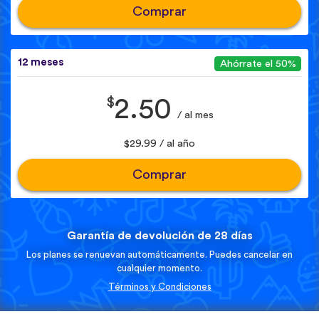
Comprar
12 meses
Ahórrate el 50%
$
2.50
/ al mes
$29.99 / al año
Comprar
Garantía de devolución de 28 días
Los planes se renuevan automáticamente. Puedes cancelar en
cualquier momento.
Términos y Condiciones