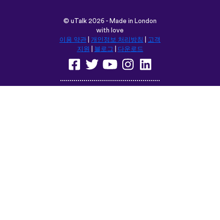
©
uTalk
2026 - Made in London
with love
이용 약관
|
개인정보 처리방침
|
고객
지원
|
블로그
|
다운로드
다음 위치에서 이 사이트를 탐색합
니다:
English
Français
Deutsch
(British)
Español
Italiano
Русский
Nederlands
Svenska
Norsk
Dansk
Suomi
Magyar
Ελληνικά
Türkçe
עברית
中文
日本語
Čeština
Slovenčina
Български
Polski
Română
فارسی
Bahasa
(ایران)
Indonesia