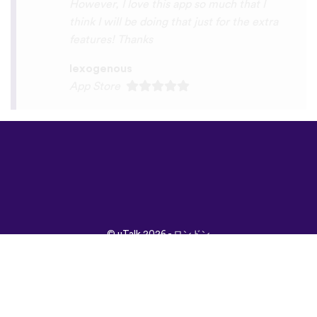
©
uTalk
2026 - ロンドン
で開発されました
取引条件
|
プライバシポ
リシー
|
サポート
|
ブロ
グ
|
ダウンロード
言語：
English
Français
Deutsch
(British)
Español
Italiano
Русский
Nederlands
Svenska
Norsk
Dansk
Suomi
Magyar
Ελληνικά
Türkçe
עברית
中文
日本
Čeština