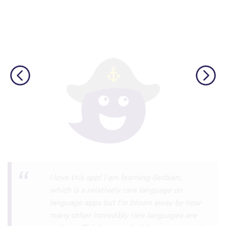
Although I only downloaded the app today,
I'm liking what I have seen, so far. I have
been playing around with it to try to learn
the format and how to navigate around
the app and have found it to be really user
friendly. When listening to the fluent
speakers' pronunciation, I really liked that
the phrase was spoken by both male and
female speakers, as I sometimes struggle