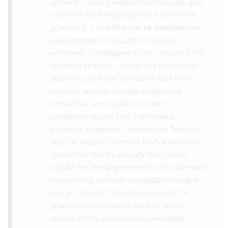
with hearing/understanding low register
voices. Although it can be a little
disconcerting hearing the recordings of
your own voice (nobody likes the sound of
their own voice), it is really helpful to hear
it played back-to-back with the fluent
pronunciation for comparison and self
critique. I think I'm going to have fun with
this app and look forward to learning a
little (or a lot) of Turkish before my holiday
next summer.
Delilah64
App Store