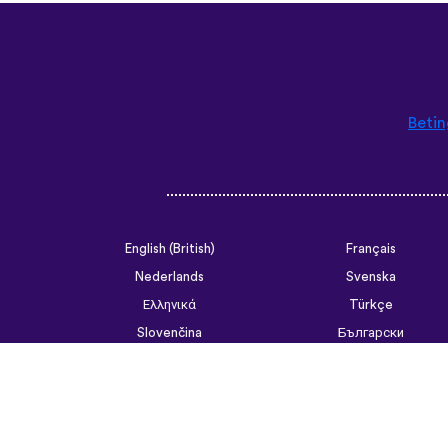
Betin
English (British)
Français
Nederlands
Svenska
Ελληνικά
Türkçe
Slovenčina
Български
ไทย
Tiếng Việt