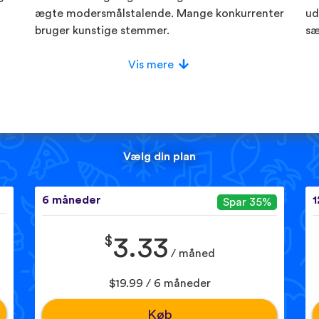
ægte modersmålstalende. Mange konkurrenter
ud
bruger kunstige stemmer.
sæ
Vis mere
Vælg din plan
6 måneder
1
Spar 35%
$
3.33
/ måned
$19.99 / 6 måneder
Køb