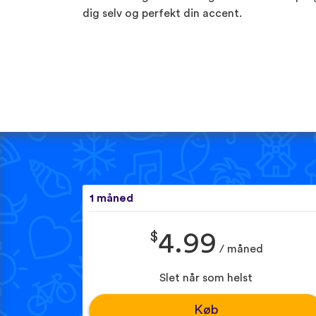
dig selv og perfekt din accent.
1 måned
$
4.99
/ måned
Slet når som helst
Køb