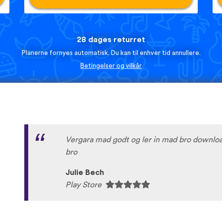
28 dages returret
Planerne fornyes automatisk. Du kan til enhver tid annullere.
Betingelser og vilkår
Vergara mad godt og ler in mad bro downloa
bro
Julie Bech
Play Store