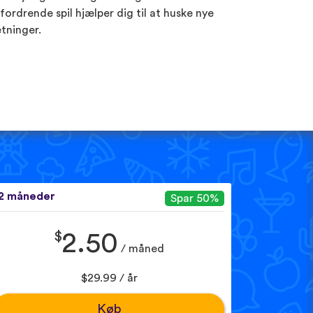
fordrende spil hjælper dig til at huske nye
tninger.
2 måneder
Spar 50%
$
2.50
/ måned
$29.99 / år
Køb