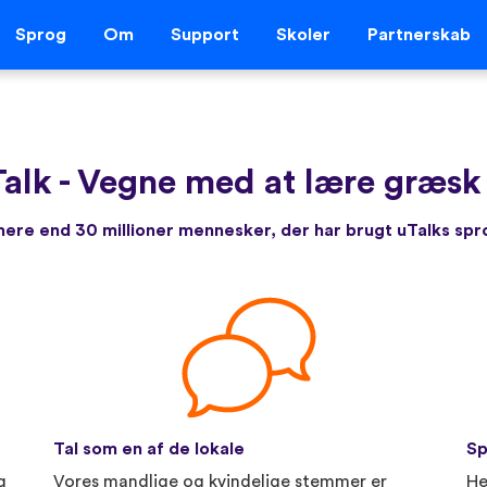
Sprog
Om
Support
Skoler
Partnerskab
Talk
-
Vegne med at lære græsk 
re end 30 millioner mennesker, der har brugt uTalks sp
Tal som en af de lokale
Sp
g
Vores mandlige og kvindelige stemmer er
He