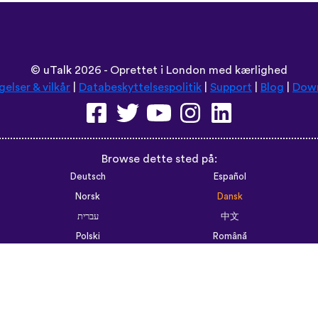
©
uTalk
2026 - Oprettet i London med kærlighed
gelser & vilkår
|
Databeskyttelsespolitik
|
Support
|
Blog
|
Dow
Browse dette sted på:
Deutsch
Español
Norsk
Dansk
עברית
中文
Polski
Română
한국어
Português do Brasil
Монгол
Azərbaycan dili