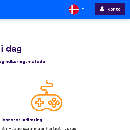
Konto
i dag
rogindlæringsmetode
ilbaseret indlæring
nt nyttige sætninger hurtigt - vores