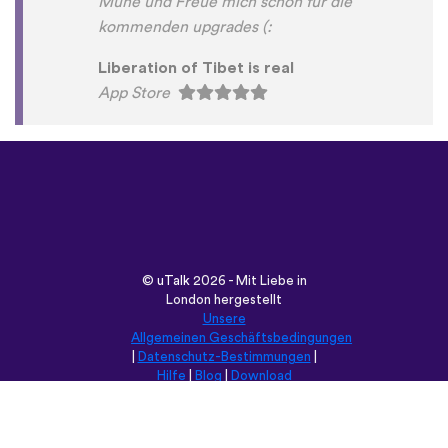
Mühe und Freue mich schon für die
kommenden upgrades (:
Liberation of Tibet is real
App Store
©
uTalk
2026 - Mit Liebe in
London hergestellt
Unsere
Allgemeinen Geschäftsbedingungen
|
Datenschutz-Bestimmungen
|
Hilfe
|
Blog
|
Download