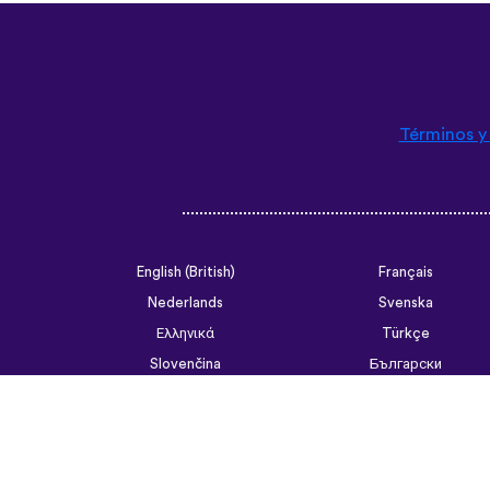
Términos y
English (British)
Français
Nederlands
Svenska
Ελληνικά
Türkçe
Slovenčina
Български
ไทย
Tiếng Việt