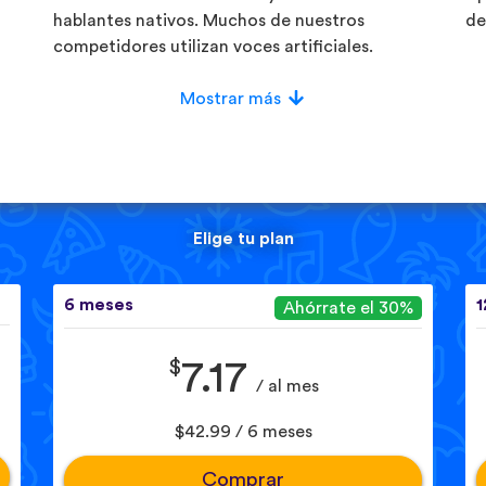
hablantes nativos. Muchos de nuestros
de
competidores utilizan voces artificiales.
Mostrar más
Elige tu plan
6 meses
1
Ahórrate el 30%
$
7.17
/ al mes
$42.99 / 6 meses
Comprar