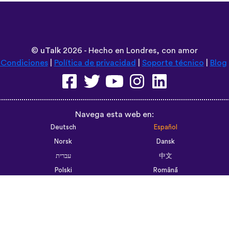
©
uTalk
2026 - Hecho en Londres, con amor
 Condiciones
|
Política de privacidad
|
Soporte técnico
|
Blog
Navega esta web en:
Deutsch
Español
Norsk
Dansk
עברית
中文
Polski
Română
한국어
Português do Brasil
Монгол
Azərbaycan dili