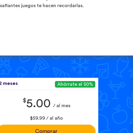
safiantes juegos te hacen recordarlas.
2 meses
Ahórrate el 50%
$
5.00
/ al mes
$59.99 / al año
Comprar