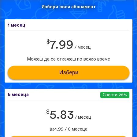
Избери своя абонамент
1 месец
$
7.99
/ месец
Можеш да се откажеш по всяко време
Избери
6 месеца
Спести 25%
$
5.83
/ месец
$34.99 / 6 месеца