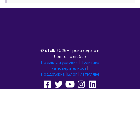
vocabulary words that I otherwise
would’ve forgotten. Phrases like “should I
boil the water?” seemed kind of weird to
remember but it’s actually been really
helpful for learning sentence structure and
memorizing multiple vocabulary words in
one go. Overall I love this app, and I’m
grateful that you don’t have to pay to
access all the courses like some apps.
However, I love this app so much that I
think I will be doing that just for the extra
features! Thanks
lexogenous
App Store