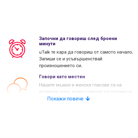
Започни да говориш след броени
минути
uTalk те кара да говориш от самото начало.
Запиши се и усъвършенствай
произношението си.
Говори като местен
Нашите мъжки и женски гласове са на
истински хора, които говорят на родния си
език. Много наши конкуренти използват
Покажи повече
изкуствени гласове.