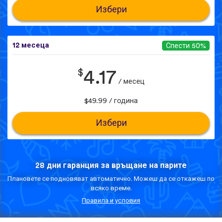
Избери
12 месеца
Спести 50%
$
4.17
/ месец
$49.99 / година
Избери
28 дни гаранция за връщане на парите
Плановете се подновяват автоматично. Можеш да се откажеш по
всяко време.
Правила и условия