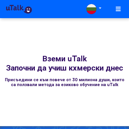
Вземи uTalk
Започни да учиш кхмерски днес
Присъедини се към повече от 30 милиона души, които
са ползвали метода за езиково обучение на uTalk