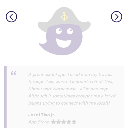
I love this app! I am learning Serbian,
which is a relatively rare language on
language apps but I’m blown away by how
many other incredibly rare languages are
on here. This is a wonderful resource, and
I feel like each language has a lot of care
given to it. I love that native speakers are
used instead of a stupid AI voice or
whatever. The biggest thing, though is the
speaking practice - this is one of the only
apps I’ve used that combines that with
memory and has actually helped me
remember some pretty random