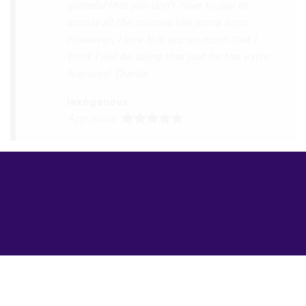
©
uTalk
2026 -
Londonda sevgi ilə
hazırlanıb
Şərtlər və Qaydalar
|
Məxfilik Siyasəti
|
Dəstək
|
Bloq
|
Yüklə
Saytı burada açın:
English
Français
Deutsch
(British)
Español
Italiano
Русский
Nederlands
Svenska
Norsk