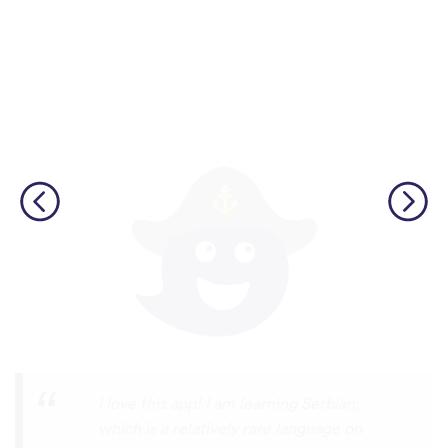
Although I only downloaded the app today,
I'm liking what I have seen, so far. I have
been playing around with it to try to learn
the format and how to navigate around
the app and have found it to be really user
friendly. When listening to the fluent
speakers' pronunciation, I really liked that