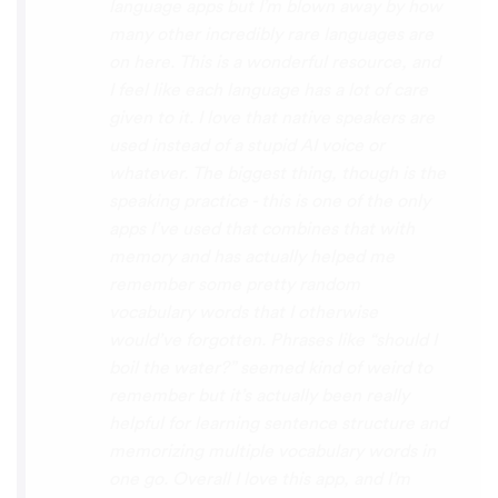
the phrase was spoken by both male and
female speakers, as I sometimes struggle
with hearing/understanding low register
voices. Although it can be a little
disconcerting hearing the recordings of
your own voice (nobody likes the sound of
their own voice), it is really helpful to hear
it played back-to-back with the fluent
pronunciation for comparison and self
critique. I think I'm going to have fun with
this app and look forward to learning a
little (or a lot) of Turkish before my holiday
next summer.
Delilah64
App Store