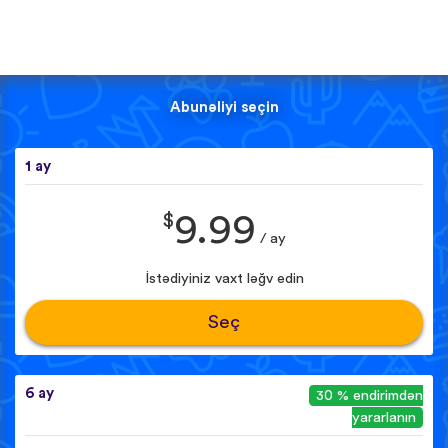
Abunəliyi seçin
1 ay
$
9.99
/ ay
İstədiyiniz vaxt ləğv edin
Seç
6 ay
30 % endirimdən
yararlanın