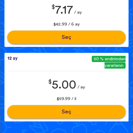
$
7.17
/ ay
$42.99 / 6 ay
Seç
12 ay
50 % endirimdən
yararlanın
$
5.00
/ ay
$59.99 / il
Seç