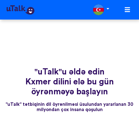
"uTalk"u əldə edin
Kxmer dilini elə bu gün
öyrənməyə başlayın
"uTalk" tətbiqinin dil öyrənilməsi üsulundan yararlanan 30
milyondan çox insana qoşulun