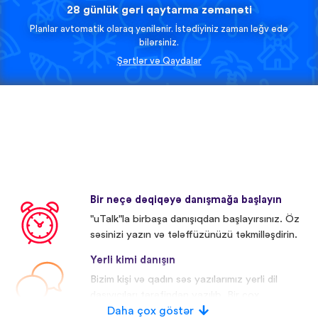
28 günlük geri qaytarma zəmanəti
Planlar avtomatik olaraq yenilənir. İstədiyiniz zaman ləğv edə
bilərsiniz.
Şərtlər və Qaydalar
Bir neçə dəqiqəyə danışmağa başlayın
"uTalk"la birbaşa danışıqdan başlayırsınız. Öz
səsinizi yazın və tələffüzünüzü təkmilləşdirin.
Yerli kimi danışın
Bizim kişi və qadın səs yazılarımız yerli dil
daşıyıcıları tərəfindən yazılıb. Bir çox
iştirakçıların səsi redaktə olunub.
Daha çox göstər