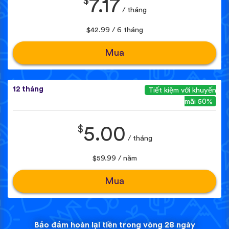
$
7.17
/ tháng
$42.99 / 6 tháng
Mua
12 tháng
Tiết kiệm với khuyến
mãi 50%
$
5.00
/ tháng
$59.99 / năm
Mua
Bảo đảm hoàn lại tiền trong vòng 28 ngày