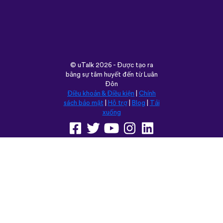
©
uTalk
2026 - Được tạo ra
bằng sự tâm huyết đến từ Luân
Đôn
Điều khoản & Điều kiện
|
Chính
sách bảo mật
|
Hỗ trợ
|
Blog
|
Tải
xuống
Trình duyệt trang web này
trong:
English
Français
Deutsch
(British)
Español
Italiano
Русский
Nederlands
Svenska
Norsk
Dansk
Suomi
Magyar