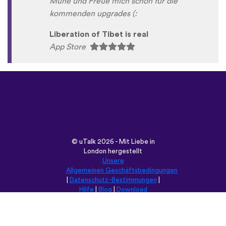
Mühe und Freue mich schon für die
kommenden upgrades (:
Liberation of Tibet is real
App Store
©
uTalk
2026 - Mit Liebe in
London hergestellt
Unsere
Allgemeinen Geschäftsbedingungen
|
Datenschutz-Bestimmungen
|
Hilfe
|
Blog
|
Download