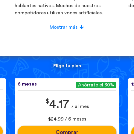
hablantes nativos. Muchos de nuestros
de
competidores utilizan voces artificiales.
Mostrar más
Elige tu plan
6 meses
1
Ahórrate el 30%
$
4.17
/ al mes
$24.99 / 6 meses
Comprar