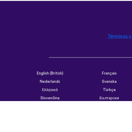
Términos y
English (British)
Français
Nederlands
Svenska
Ελληνικά
Türkçe
Slovenčina
Български
ไทย
Tiếng Việt