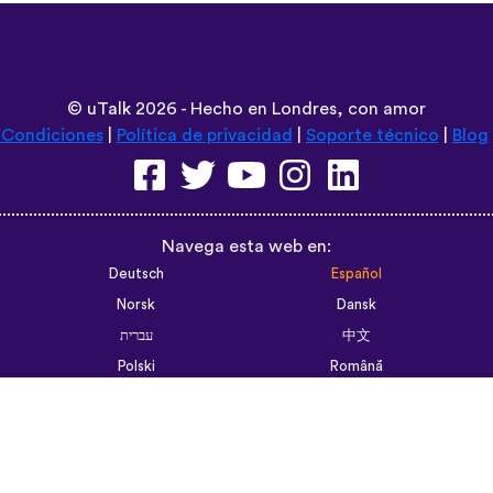
©
uTalk
2026 - Hecho en Londres, con amor
 Condiciones
|
Política de privacidad
|
Soporte técnico
|
Blog
Navega esta web en:
Deutsch
Español
Norsk
Dansk
עברית
中文
Polski
Română
한국어
Português do Brasil
Монгол
Azərbaycan dili