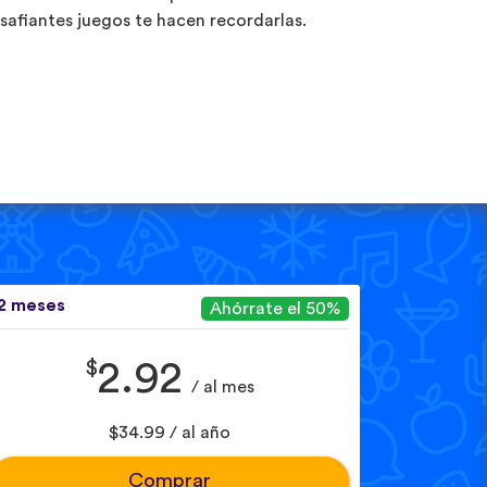
safiantes juegos te hacen recordarlas.
2 meses
Ahórrate el 50%
$
2.92
/ al mes
$34.99 / al año
Comprar