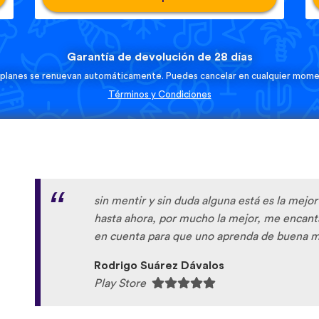
Garantía de devolución de 28 días
 planes se renuevan automáticamente. Puedes cancelar en cualquier mome
Términos y Condiciones
sin mentir y sin duda alguna está es la mejo
hasta ahora, por mucho la mejor, me encan
en cuenta para que uno aprenda de buena m
Rodrigo Suárez Dávalos
Play Store