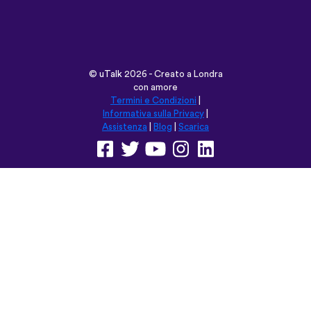
©
uTalk
2026 - Creato a Londra
con amore
Termini e Condizioni
|
Informativa sulla Privacy
|
Assistenza
|
Blog
|
Scarica
Naviga su questo sito in:
English
Français
Deutsch
(British)
Español
Italiano
Русский
Nederlands
Svenska
Norsk
Dansk
Suomi
Magyar
Ελληνικά
Türkçe
עברית
中文
日本語
Čeština