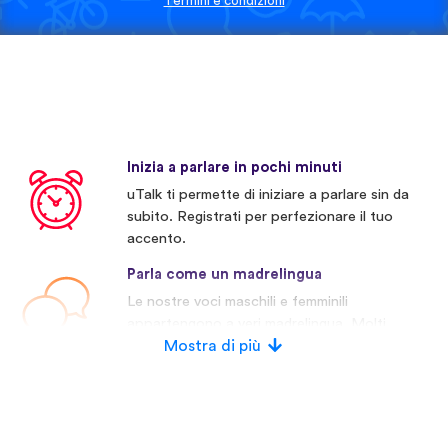
Termini e condizioni
Inizia a parlare in pochi minuti
uTalk ti permette di iniziare a parlare sin da
subito. Registrati per perfezionare il tuo
accento.
Parla come un madrelingua
Le nostre voci maschili e femminili
appartengono a veri madrelingua. Molti
concorrenti invece usano voci artificiali.
Mostra di più