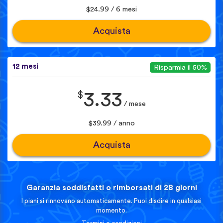
$24.99 / 6 mesi
Acquista
12 mesi
Risparmia il 50%
$
3.33
/ mese
$39.99 / anno
Acquista
Garanzia soddisfatti o rimborsati di 28 giorni
I piani si rinnovano automaticamente. Puoi disdire in qualsiasi
momento.