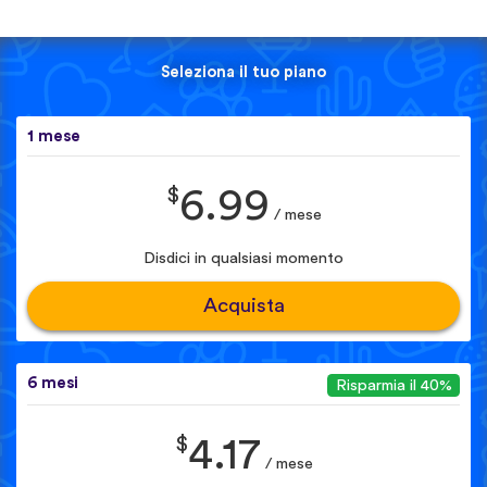
Seleziona il tuo piano
1 mese
$
6.99
/ mese
Disdici in qualsiasi momento
Acquista
6 mesi
Risparmia il 40%
$
4.17
/ mese