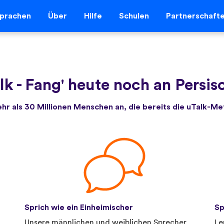
prachen
Über
Hilfe
Schulen
Partnerschaft
lk
-
Fang' heute noch an Persis
ehr als 30 Millionen Menschen an, die bereits die uTalk-M
Sprich wie ein Einheimischer
Sp
.
Unsere männlichen und weiblichen Sprecher
Le