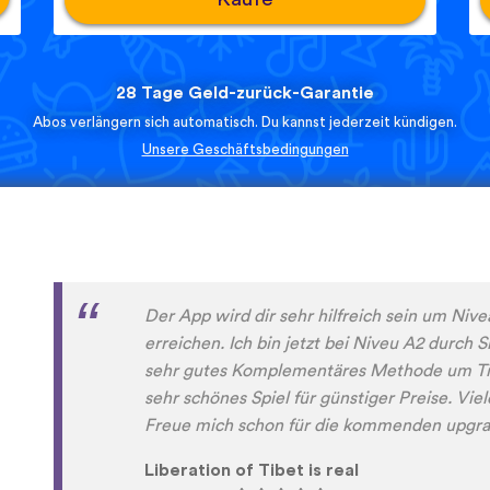
28 Tage Geld-zurück-Garantie
Abos verlängern sich automatisch. Du kannst jederzeit kündigen.
Unsere Geschäftsbedingungen
Diese App macht sehr viel Spaß und man wi
Sprachen lernen. Sogar meine Mutter macht
dieser App Spaß.
Erfolg79
App Store