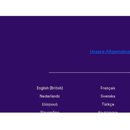
Unsere Allgemein
English (British)
Français
Nederlands
Svenska
Ελληνικά
Türkçe
Slovenčina
Български
ไทย
Tiếng Việt