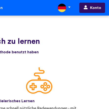
Konto
en
ch zu lernen
ethode benutzt haben
ielerisches Lernen
rne schnell nützliche Redewendungen - mit