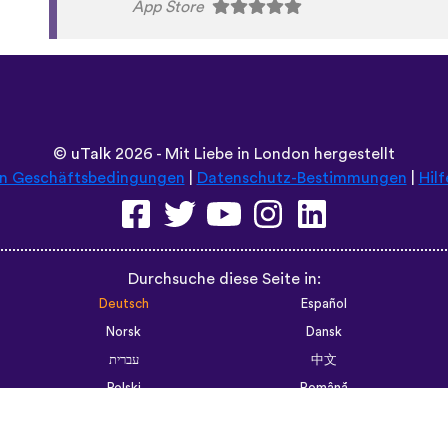
©
uTalk
2026 - Mit Liebe in London hergestellt
en Geschäftsbedingungen
|
Datenschutz-Bestimmungen
|
Hilf
Durchsuche diese Seite in:
Deutsch
Español
Norsk
Dansk
עברית
中文
Polski
Română
한국어
Português do Brasil
Монгол
Azərbaycan dili