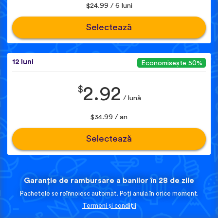
$24.99 / 6 luni
Selectează
12 luni
Economisește 50%
$
2.92
/ lună
$34.99 / an
Selectează
Garanție de rambursare a banilor în 28 de zile
Pachetele se reînnoiesc automat. Poți anula în orice moment.
Termeni și condiții