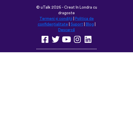
©
uTalk
2026 - Creat în Londra cu
dragoste
Termeni și condiții
|
Politica de
confidențialitate
|
Suport
|
Blog
|
Descarcă
Navighează pe acest site în:
English
Français
Deutsch
(British)
Español
Italiano
Русский
Nederlands
Svenska
Norsk
Dansk
Suomi
Magyar
Ελληνικά
Türkçe
עברית
中文
日本語
Čeština
Slovenčina
Български
Polski
Română
فارسی
Bahasa
(ایران)
Indonesia
ไทย
Tiếng
한국어