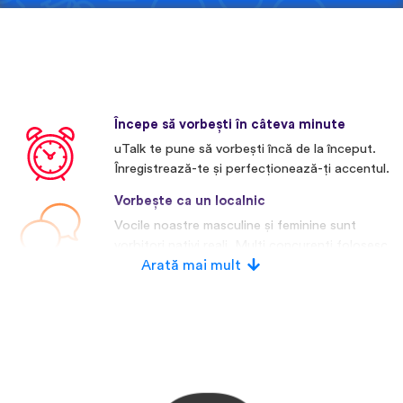
Începe să vorbești în câteva minute
uTalk te pune să vorbești încă de la început.
Înregistrează-te și perfecționează-ți accentul.
Vorbește ca un localnic
Vocile noastre masculine și feminine sunt
vorbitori nativi reali. Mulți concurenți folosesc
voci artificiale.
Arată mai mult