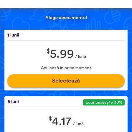
Alege abonamentul
1 lună
$
5.99
/ lună
Anulează în orice moment
Selectează
6 luni
Economisește 30%
$
4.17
/ lună