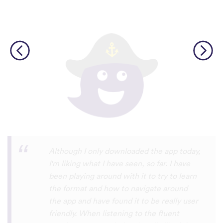
I’m SOOOOO grateful, you are literally
the only app who has SO MANY African
languages !!!!! I recently took a DNA test
and I really want to reconnect with my
African roots and it’s so hard to find
African languages other than Swahili on
the internet and the resources aren’t
easily accessible… the fact that you have
So many languages makes me so happy
because of you, I’ll be able to learn
Lingala, Yoruba , Zulu , Xhosa !!! Thank