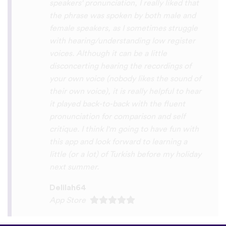
you x10000000 ! And your games are very
interactive, fun and the vocabulary words
that you suggest offer a great virtual
immersion / introduction to the language
:) perfect for beginners!!! Ps: Are you
planing to add Ewe , Fon and Akan in the
future?
😍
😍
😍
they are the official
languages of Benin, Togo and Ghana :D
Thanks
🙏
😊
Sunshiiiine_004
App Store