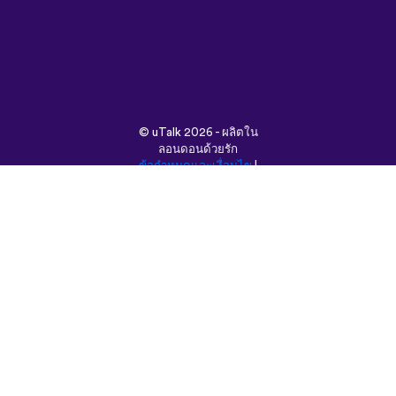
©
uTalk
2026 - ผลิตใน
ลอนดอนด้วยรัก
ข้อกำหนดและเงื่อนไข
|
นโยบายความเป็นส่วนตัว
|
ช่วยเหลือ
|
บล็อก
|
ดาวน์โหลด
ค้นหาเว็บนี้ใน:
English
Français
Deutsch
(British)
Español
Italiano
Русский
Nederlands
Svenska
Norsk
Dansk
Suomi
Magyar
Ελληνικά
Türkçe
עברית
中文
日本語
Čeština
Slovenčina
Български
Polski
Română
فارسی
Bahasa