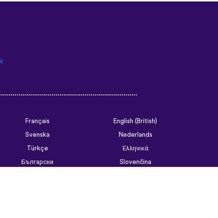
ش
Français
English (British)
Svenska
Nederlands
Türkçe
Ελληνικά
Български
Slovenčina
Tiếng Việt
ไทย