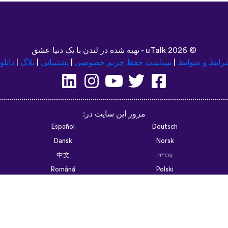
©
2026 - تهیه شده در لندن با یک دنیا عشق
uTalk
رایط و ضوابط
|
سیاست حفظ حریم خصوصی
|
پشتیبانی
|
بلاگ
|
دانلو
مرور این سایت در:
Español
Deutsch
Dansk
Norsk
עברית
中文
Română
Polski
Português do Brasil
한국어
Azərbaycan dili
Монгол