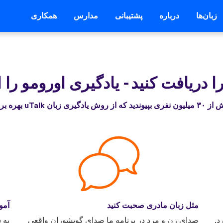
زبان‌ها
درباره
پشتیبانی
مدارس
همکاری
-
یادگیری اورومو را 
 از روش یادگیری زبان uTalk بهره برده‌اند
مثل زبان مادری صحبت کنید
آمو
د.
صدای زن و مرد در برنامه ما صدای گویشوران واقعی
به 