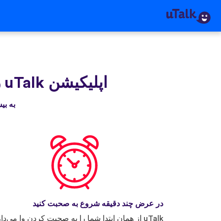
اپلیکیشن uTalk‌ را دریافت کنید
به بیش از ۳۰ میلیون نفری بپیوندید که
در عرض چند دقیقه شروع به صحبت کنید
uTalk از همان ابتدا شما را به صحبت کردن وا می‌دار