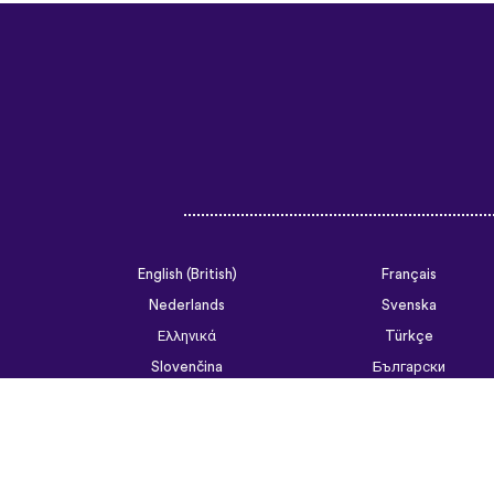
English (British)
Français
Nederlands
Svenska
Ελληνικά
Türkçe
Slovenčina
Български
ไทย
Tiếng Việt