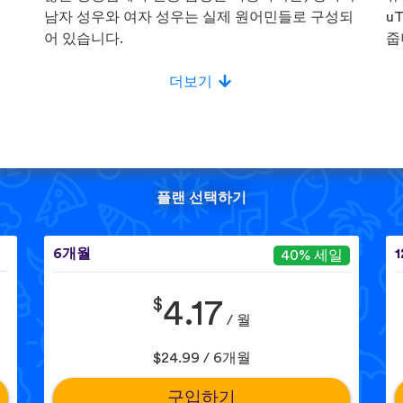
!
남자 성우와 여자 성우는 실제 원어민들로 구성되
u
어 있습니다.
줍
더보기
플랜 선택하기
6개월
40% 세일
$
4.17
/ 월
$24.99 / 6개월
구입하기