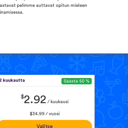
astavat pelimme auttavat opitun mieleen
inamisessa.
2 kuukautta
Säästä 50 %
$
2.92
/ kuukausi
$34.99 / vuosi
Valitse