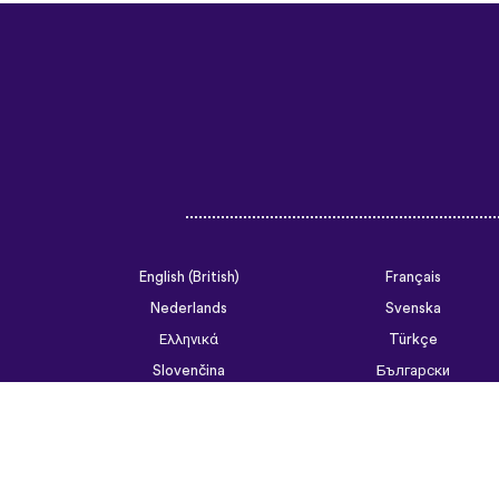
English (British)
Français
Nederlands
Svenska
Ελληνικά
Türkçe
Slovenčina
Български
ไทย
Tiếng Việt