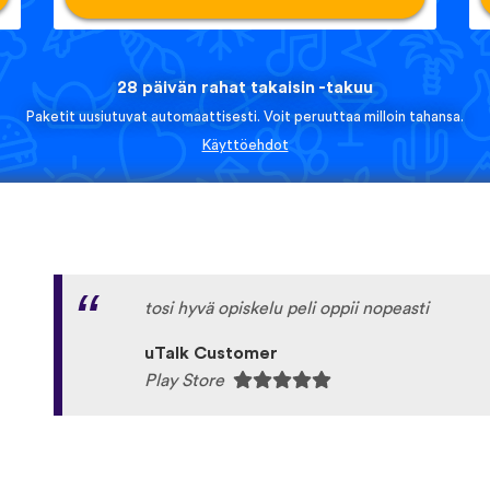
28 päivän rahat takaisin -takuu
Paketit uusiutuvat automaattisesti. Voit peruuttaa milloin tahansa.
Käyttöehdot
tosi hyvä opiskelu peli oppii nopeasti
uTalk Customer
Play Store