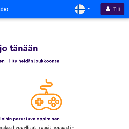
Tili
udet
jo tänään
en – liity heidän joukkoonsa
leihin perustuva oppiminen
aksu hyödylliset fraasit nopeasti –