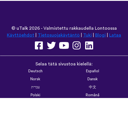
©
uTalk
2026 - Valmistettu rakkaudella Lontoossa
Käyttöehdot
|
Tietosuojakäytäntö
|
Tuki
|
Blogi
|
Lataa
Selaa tätä sivustoa kielellä:
Deutsch
Español
Norsk
Dansk
עברית
中文
Polski
Română
한국어
Português do Brasil
Монгол
Azərbaycan dili