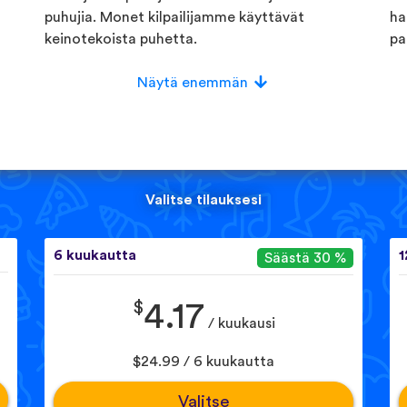
puhujia. Monet kilpailijamme käyttävät
ha
keinotekoista puhetta.
pa
Näytä enemmän
Valitse tilauksesi
6 kuukautta
1
Säästä 30 %
$
4.17
/ kuukausi
$24.99 / 6 kuukautta
Valitse