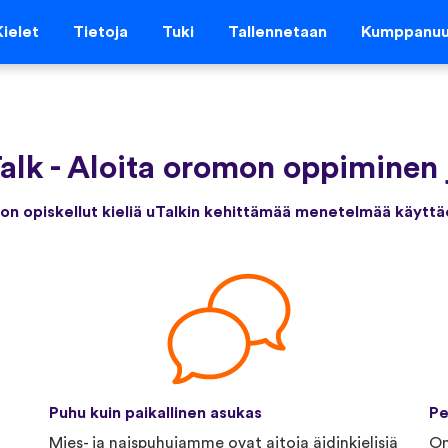
Kielet
Tietoja
Tuki
Tallennetaan
Kumppanu
alk
-
Aloita oromon oppiminen 
 on opiskellut kieliä uTalkin kehittämää menetelmää käyttä
Puhu kuin paikallinen asukas
Pe
Mies- ja naispuhujamme ovat aitoja äidinkielisiä
Om