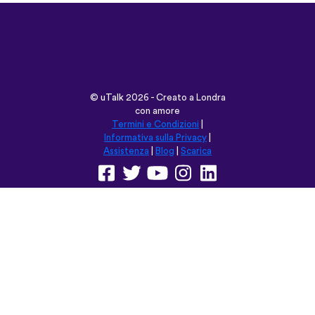
©
uTalk
2026 - Creato a Londra
con amore
Termini e Condizioni
|
Informativa sulla Privacy
|
Assistenza
|
Blog
|
Scarica
Naviga su questo sito in:
English
Français
Deutsch
(British)
Español
Italiano
Русский
Nederlands
Svenska
Norsk
Dansk
Suomi
Magyar
Ελληνικά
Türkçe
עברית