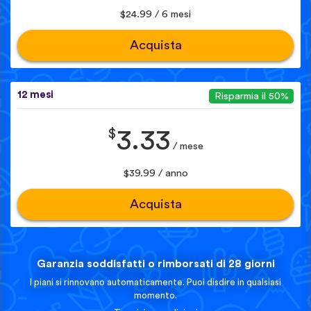
$24.99 / 6 mesi
Acquista
12 mesi
Risparmia il 50%
$
3.33
/ mese
$39.99 / anno
Acquista
Garanzia soddisfatti o rimborsati di 28 giorni
I piani si rinnovano automaticamente. Puoi disdire in qualsiasi
momento.