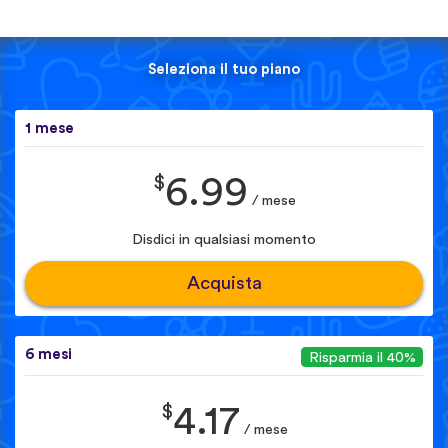
Seleziona il tuo piano
1 mese
$
6.99
/ mese
Disdici in qualsiasi momento
Acquista
6 mesi
Risparmia il 40%
$
4.17
/ mese