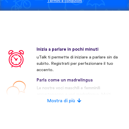
Termini e condizioni
Inizia a parlare in pochi minuti
uTalk ti permette di iniziare a parlare sin da
subito. Registrati per perfezionare il tuo
accento.
Parla come un madrelingua
Le nostre voci maschili e femminili
appartengono a veri madrelingua. Molti
concorrenti invece usano voci artificiali.
Mostra di più