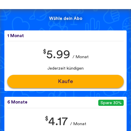
Wähle dein Abo
1 Monat
$
5.99
/ Monat
Jederzeit kündigen
Kaufe
6 Monate
Spare 30%
$
4.17
/ Monat