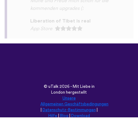
©
uTalk
2026 - Mit Liebe in
London hergestellt
Unsere
Allgemeinen Geschäftsbedingungen
|
Datenschutz-Bestimmungen
|
Hilfe
|
Blog
|
Download
Durchsuche diese Seite in:
English
Français
Deutsch
(British)
Español
Italiano
Русский
Nederlands
Svenska
Norsk
Dansk
Suomi
Magyar
Ελληνικά
Türkçe
עברית
中文
日本語
Čeština
Slovenčina
Български
Polski
Română
فارسی
Bahasa
(ایران)
Indonesia