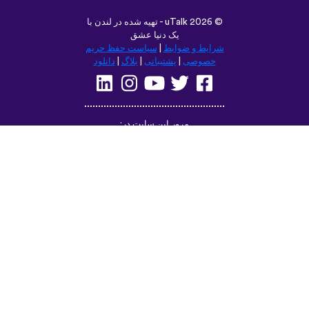
©
uTalk
2026 - تهیه شده در لندن با
یک دنیا عشق
شرایط و ضوابط
|
سیاست حفظ حریم
خصوصی
|
پشتیبانی
|
بلاگ
|
دانلود
مرور این سایت در:
Deutsch
Français
English
(British)
Русский
Italiano
Español
Norsk
Svenska
Nederlands
Magyar
Suomi
Dansk
Ελληνικά
Türkçe
עברית
Čeština
日本語
中文
Polski
Български
Slovenčina
Română
فارسی
Bahasa
(ایران)
Indonesia
한국어
Tiếng
ไทย
Việt