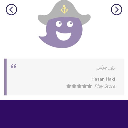
زۆر جوانن
Hasan Haki
Play Store