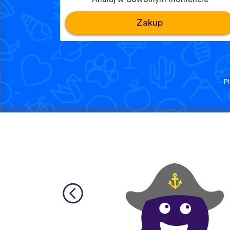
Zakup
P