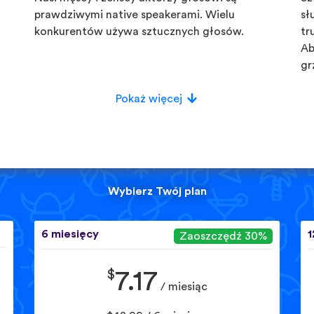
prawdziwymi native speakerami. Wielu
sł
konkurentów używa sztucznych głosów.
tr
Ab
gr
Pokaż więcej
Wybierz Twój plan
6 miesięcy
1
Zaoszczędź 30%
$
7.17
/ miesiąc