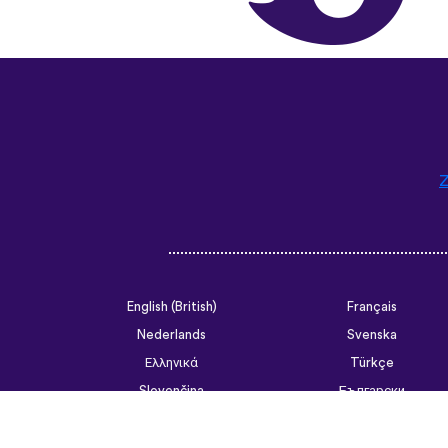
Z
English (British)
Français
Nederlands
Svenska
Ελληνικά
Türkçe
Slovenčina
Български
ไทย
Tiếng Việt