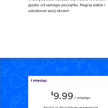
języku od samego początku. Nagraj siebie i
udoskonal swój akcent.
1 miesiąc
$
9.99
/ miesiąc
Anuluj w dowolnym momencie