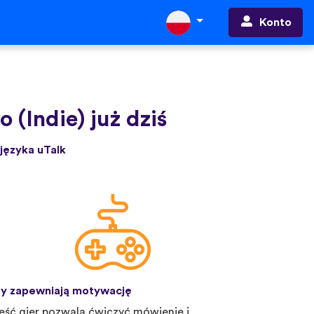
Konto
 (Indie) już dziś
języka uTalk
y zapewniają motywację
eść gier pozwala ćwiczyć mówienie i