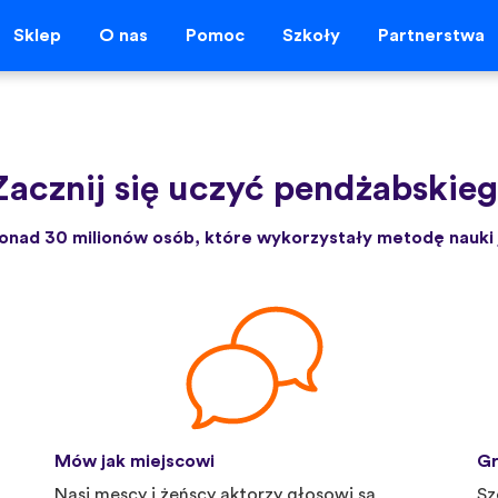
Sklep
O nas
Pomoc
Szkoły
Partnerstwa
Zacznij się uczyć pendżabskiego
onad 30 milionów osób, które wykorzystały metodę nauki 
Mów jak miejscowi
Gr
Nasi męscy i żeńscy aktorzy głosowi są
Sz